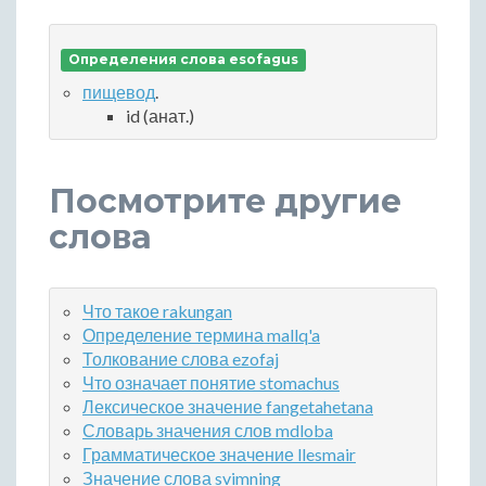
Определения слова esofagus
пищевод
.
id (анат.)
Посмотрите другие
слова
Что такое rakungan
Определение термина mallq'a
Толкование слова ezofaj
Что означает понятие stomachus
Лексическое значение fangetahetana
Словарь значения слов mdloba
Грамматическое значение llesmair
Значение слова svimning