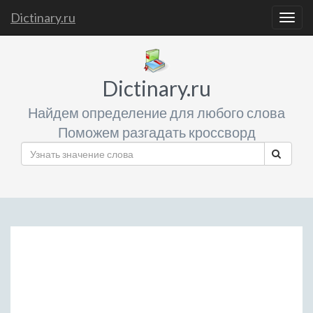
Dictinary.ru
Togg
navig
Dictinary.ru
Найдем определение для любого слова
Поможем разгадать кроссворд