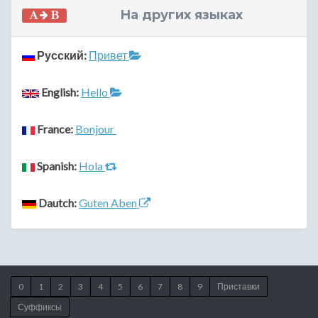
На других языках
Русский:
Привет
English:
Hello
France:
Bonjour
Spanish:
Hola
Dautch:
Guten Aben
0
1
2
3
4
5
6
7
8
9
Приставки
Суффиксы