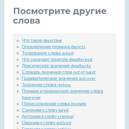
Посмотрите другие
слова
Что такое depicting
Определение термина depicts
Толкование слова asked
Что означает понятие deadlocked
Лексическое значение deadlocks
Словарь значения слов out of hand
Грамматическое значение ask over
Значение слова riotous
Прямое и переносное значение слова
have over
Происхождение слова inveigle
Синоним к слову lured
Антоним к слову criminal
Омоним к слову enticed
Гипоним к слову entices