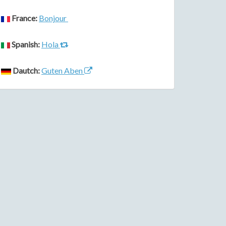
France:
Bonjour
Spanish:
Hola
Dautch:
Guten Aben