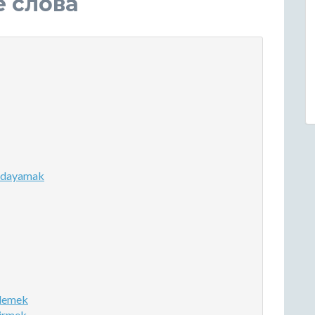
е слова
 dayamak
klemek
irmek