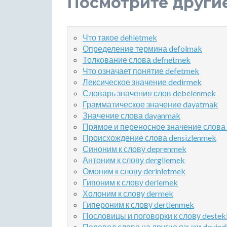
Посмотрите други
Что такое dehletmek
Определение термина defolmak
Толкование слова defnetmek
Что означает понятие defetmek
Лексическое значение dedirmek
Словарь значения слов debelenmek
Грамматическое значение dayatmak
Значение слова dayanmak
Прямое и переносное значение слова
Происхождение слова densizlenmek
Синоним к слову deprenmek
Антоним к слову dergilemek
Омоним к слову derinletmek
Гипоним к слову derlemek
Холоним к слову dermek
Гипероним к слову dertlenmek
Пословицы и поговорки к слову deste
Перевод слова на другие языки devind