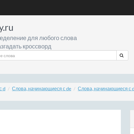
y.ru
еделение для любого слова
згадать кроссворд
с d
Слова, начинающиеся с de
Слова, начинающиеся с 