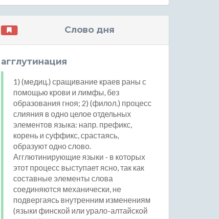
Слово дня
агглутинация
1) (медиц.) сращивание краев раны с
помощью крови и лимфы, без
образования гноя; 2) (филол.) процесс
слияния в одно целое отдельных
элементов языка: напр. префикс,
корень и суффикс, срастаясь,
образуют одно слово.
Агглютинирующие языки - в которых
этот процесс выступает ясно, так как
составные элементы слова
соединяются механически, не
подвергаясь внутренним изменениям
(языки финской или урало-алтайской