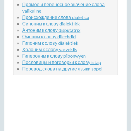
Прямое и переносное значение слова
valikuline
Происхождение слова dialetica
Синоним к слову dialektikk
Антоним к слову disputatrix
Омоним к слову dilechdid
Гипоним к слову dialektiek
Холоним к слову varveklis
Гипероним к слову pibonwyen
Пословицы и поговорки к слову istap
Перевод слова на другие языки sopel