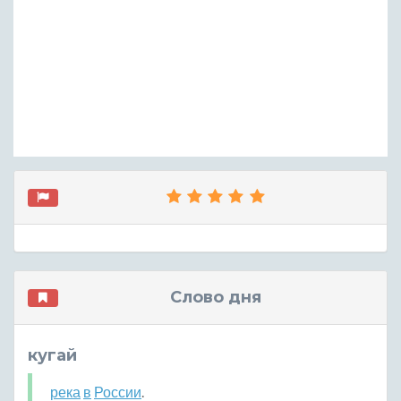
Слово дня
кугай
река
в
России
.