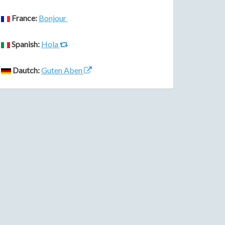
France:
Bonjour
Spanish:
Hola
Dautch:
Guten Aben