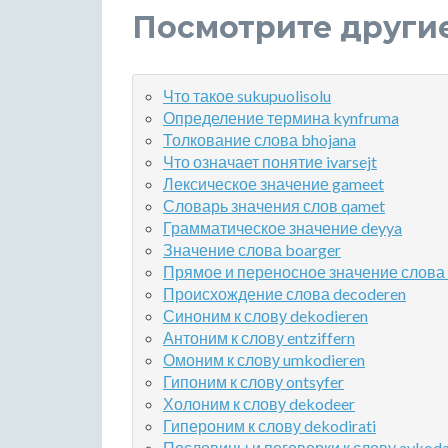
Посмотрите други
Что такое sukupuolisolu
Определение термина kynfruma
Толкование слова bhojana
Что означает понятие ivarsejt
Лексическое значение gameet
Словарь значения слов qamet
Грамматическое значение deyya
Значение слова boarger
Прямое и переносное значение слова
Происхождение слова decoderen
Синоним к слову dekodieren
Антоним к слову entziffern
Омоним к слову umkodieren
Гипоним к слову ontsyfer
Холоним к слову dekodeer
Гипероним к слову dekodirati
Пословицы и поговорки к слову avkod