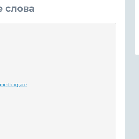
е слова
 medborgare
a