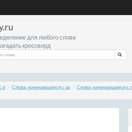
y.ru
еделение для любого слова
згадать кроссворд
с d
Слова, начинающиеся с da
Слова, начинающиеся с 