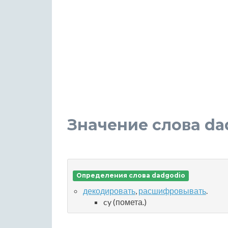
Значение слова da
Определения слова dadgodio
декодировать
,
расшифровывать
.
cy (помета.)