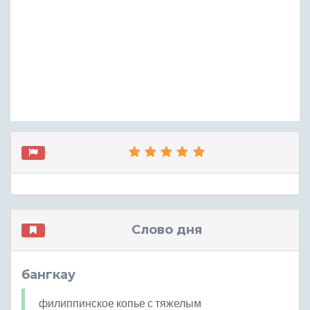
Слово дня
бангкау
филиппинское копье с тяжелым