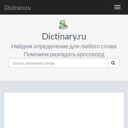
Dictinary.ru
Togg
navig
Dictinary.ru
Найдем определение для любого слова
Поможем разгадать кроссворд