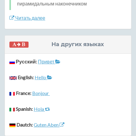
пирамидальным наконечником
Читать далее
На других языках
Русский:
Привет
English:
Hello
France:
Bonjour
Spanish:
Hola
Dautch:
Guten Aben