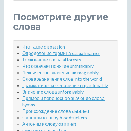
Посмотрите другие
слова
Что такое dispassion
Определение термина casual manner
Толкование слова afforests
Что означает понятие unthinkably
Лексическое значение unimaginably
Словарь значения слов into the world
Грамматическое значение unpardonably
Значение слова unforgivably
Прямое и переносное значение слова
hymns
Происхождение слова dabbled
Синоним к слову bloodsuckers
Антоним к слову dabblers
Омоним к слову dabs