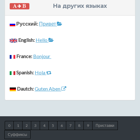
На других языках
Русский:
Привет
English:
Hello
France:
Bonjour
Spanish:
Hola
Dautch:
Guten Aben
0
1
2
3
4
5
6
7
8
9
Приставки
Суффиксы