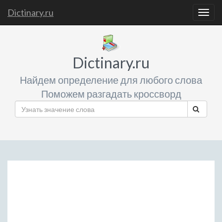
Dictinary.ru
Togg
navig
Dictinary.ru
Найдем определение для любого слова
Поможем разгадать кроссворд