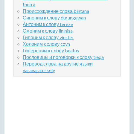
fnetra
Происхождение слова bintana
Синоним к слову durungawan
Антоним к слову tereze
Омоним к слову lininisa
Гипоним к слову vinster
Холоним к слову czyn
Гипероним к слову beatus
Пословицы и поговорки к слову tieqa
Перевод слова на другие языки
varavaram-kely