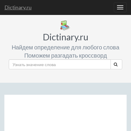
Dictinary.ru
Togg
navig
Dictinary.ru
Найдем определение для любого слова
Поможем разгадать кроссворд