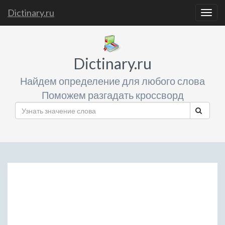
Dictinary.ru
Togg
navig
Dictinary.ru
Найдем определение для любого слова
Поможем разгадать кроссворд