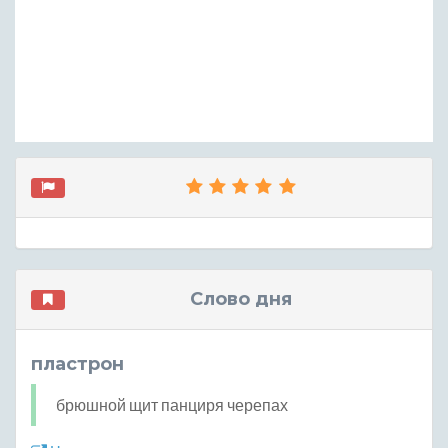
Слово дня
пластрон
брюшной щит панциря черепах