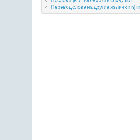
Перевод слова на другие языки oninjii