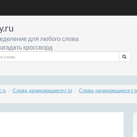
y.ru
еделение для любого слова
згадать кроссворд
с b
Слова, начинающиеся с bi
Слова, начинающиеся с b