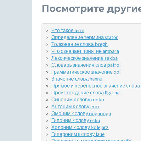
Посмотрите други
Что такое airm
Определение термина stator
Толкование слова bregh
Что означает понятие ampara
Лексическое значение sakba
Словарь значения слов patrol
Грамматическое значение qol
Значение слова hannu
Прямое и переносное значение слова 
Происхождение слова liga-na
Синоним к слову ruoko
Антоним к слову erm
Омоним к слову ringaringa
Гипоним к слову esku
Холоним к слову kolejarz
Гипероним к слову laue
Пословицы и поговорки к слову ilbi