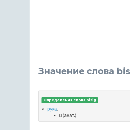
Значение слова bis
Определения слова bisig
рука
.
tl (анат.)