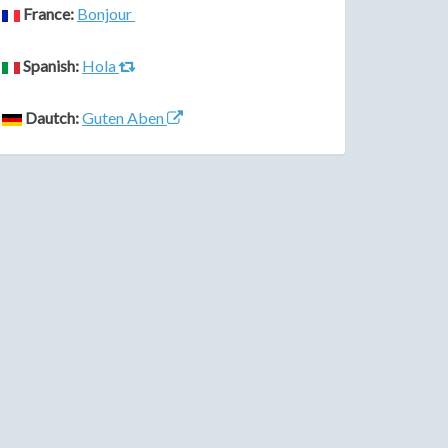
France:
Bonjour
Spanish:
Hola
Dautch:
Guten Aben