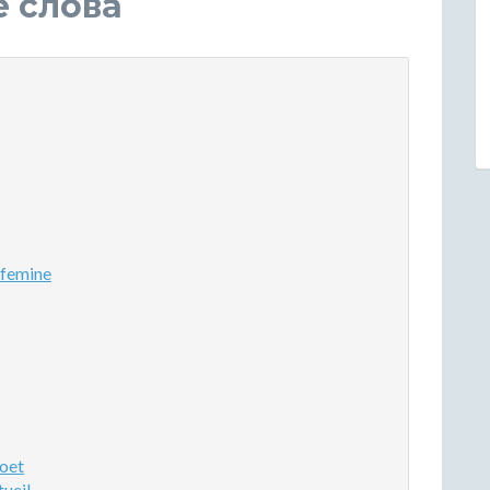
е слова
femine
oet
ueil