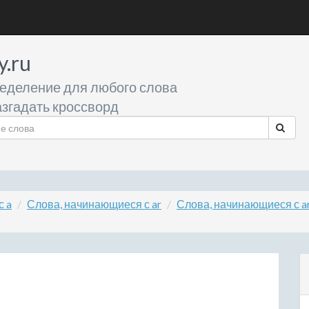
y.ru
еделение для любого слова
згадать кроссворд
с a
Слова, начинающиеся с ar
Слова, начинающиеся с a