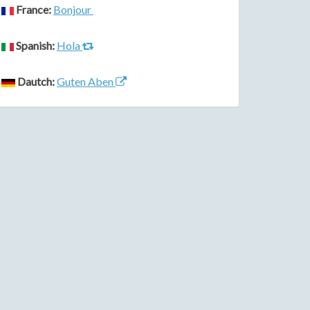
France:
Bonjour
Spanish:
Hola
Dautch:
Guten Aben