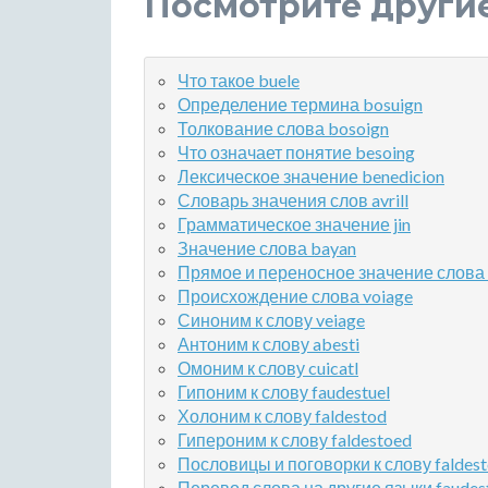
Посмотрите други
Что такое buele
Определение термина bosuign
Толкование слова bosoign
Что означает понятие besoing
Лексическое значение benedicion
Словарь значения слов avrill
Грамматическое значение jin
Значение слова bayan
Прямое и переносное значение слова 
Происхождение слова voiage
Синоним к слову veiage
Антоним к слову abesti
Омоним к слову cuicatl
Гипоним к слову faudestuel
Холоним к слову faldestod
Гипероним к слову faldestoed
Пословицы и поговорки к слову faldest
Перевод слова на другие языки faudest