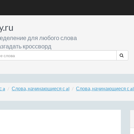
y.ru
еделение для любого слова
згадать кроссворд
с a
Слова, начинающиеся с al
Слова, начинающиеся с al