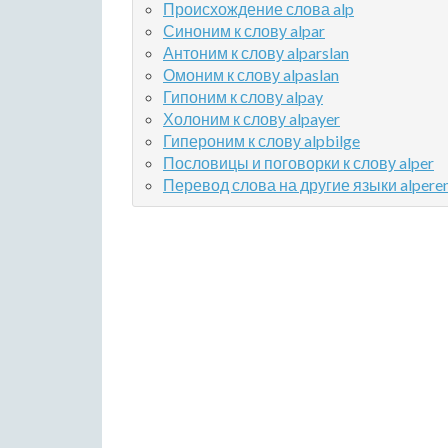
Происхождение слова alp
Синоним к слову alpar
Антоним к слову alparslan
Омоним к слову alpaslan
Гипоним к слову alpay
Холоним к слову alpayer
Гипероним к слову alpbilge
Пословицы и поговорки к слову alper
Перевод слова на другие языки alpere