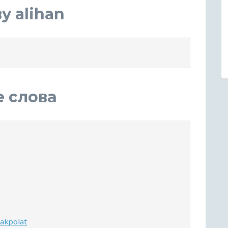
у alihan
е слова
akpolat