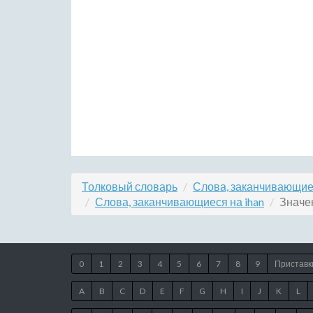
Толковый словарь
Слова, заканчивающие
Слова, заканчивающиеся на ihan
Значен
0
1
2
3
4
5
6
7
8
9
Приставк
A
B
C
D
E
F
G
H
I
J
K
L