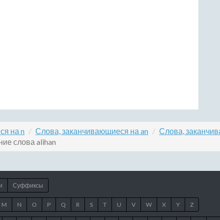
ся на n
Слова, заканчивающиеся на an
Слова, заканчив
ие слова alihan
и
Суффиксы
M
N
O
P
Q
R
S
T
U
V
W
X
Y
Z