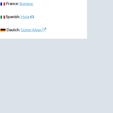
France:
Bonjour
Spanish:
Hola
Dautch:
Guten Aben