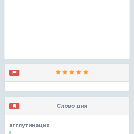
Слово дня
агглутинация