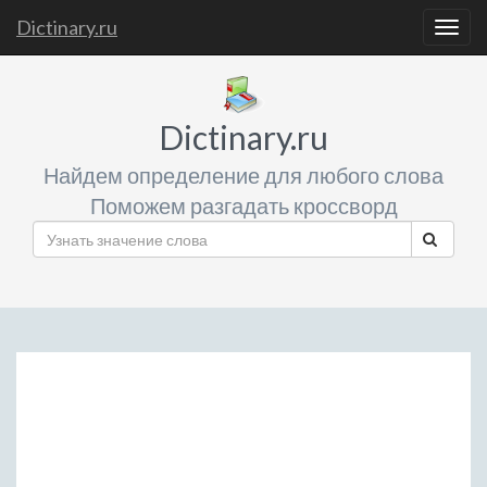
Dictinary.ru
Togg
navig
Dictinary.ru
Найдем определение для любого слова
Поможем разгадать кроссворд