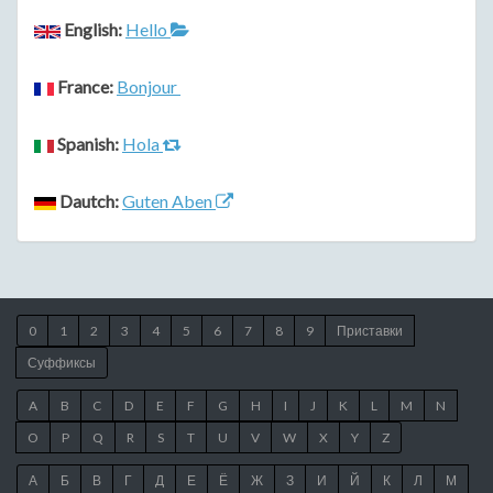
English:
Hello
France:
Bonjour
Spanish:
Hola
Dautch:
Guten Aben
0
1
2
3
4
5
6
7
8
9
Приставки
Суффиксы
A
B
C
D
E
F
G
H
I
J
K
L
M
N
O
P
Q
R
S
T
U
V
W
X
Y
Z
А
Б
В
Г
Д
Е
Ё
Ж
З
И
Й
К
Л
М