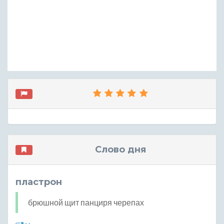
Слово дня
пластрон
брюшной щит панциря черепах