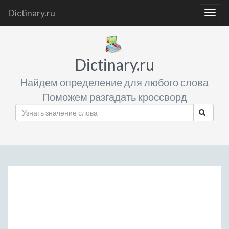
Dictinary.ru
Togg
navig
Dictinary.ru
Найдем определение для любого слова
Поможем разгадать кроссворд