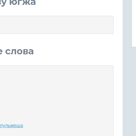
ву югжа
е слова
а пульмеша