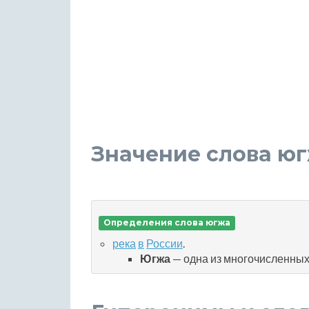
Значение слова ю
Определения слова югжа
река
в
России
.
Югжа
— одна из многочисленных 