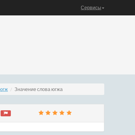
Сервисы
 югж
Значение слова югжа