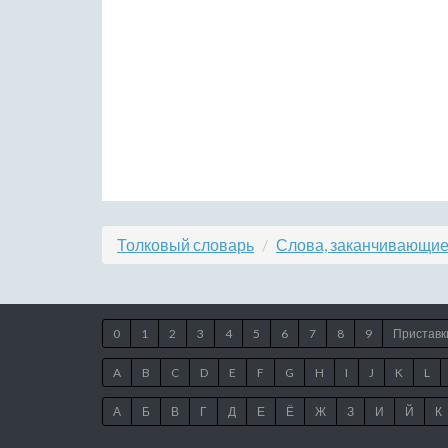
Толковый словарь
Слова, заканчивающие
0
1
2
3
4
5
6
7
8
9
Приставк
A
B
C
D
E
F
G
H
I
J
K
L
А
Б
В
Г
Д
Е
Ё
Ж
З
И
Й
К