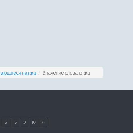
вающиеся на гжа
Значение слова югжа
Ы
Ъ
Э
Ю
Я