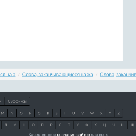
ся на а
Слова, заканчивающиеся на жа
Слова, заканчи
и
Суффиксы
M
N
O
P
Q
R
S
T
U
V
W
X
Y
Z
Л
М
Н
О
П
Р
С
Т
У
Ф
Х
Ц
Ч
Ш
Щ
Качественное
создание сайтов
для всех