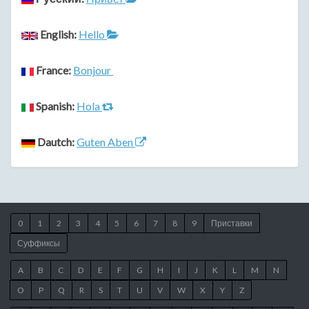
English:
Hello
France:
Bonjour
Spanish:
Hola
Dautch:
Guten Aben
0
1
2
3
4
5
6
7
8
9
Приставки
Суффиксы
A
B
C
D
E
F
G
H
I
J
K
L
M
N
O
P
Q
R
S
T
U
V
W
X
Y
Z