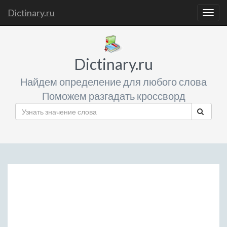
Dictinary.ru
Togg
navig
Dictinary.ru
Найдем определение для любого слова
Поможем разгадать кроссворд