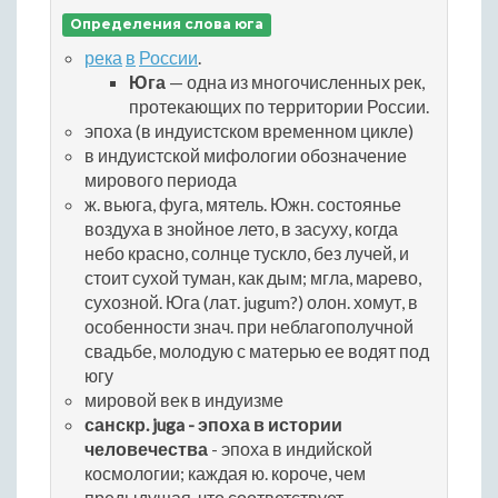
Определения слова юга
река
в
России
.
Юга
— одна из многочисленных рек,
протекающих по территории России.
эпоха (в индуистском временном цикле)
в индуистской мифологии обозначение
мирового периода
ж. вьюга, фуга, мятель. Южн. состоянье
воздуха в знойное лето, в засуху, когда
небо красно, солнце тускло, без лучей, и
стоит сухой туман, как дым; мгла, марево,
сухозной. Юга (лат. jugum?) олон. хомут, в
особенности знач. при неблагополучной
свадьбе, молодую с матерью ее водят под
югу
мировой век в индуизме
санскр. juga - эпоха в истории
человечества
- эпоха в индийской
космологии; каждая ю. короче, чем
предыдущая, что соответствует