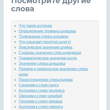
Посмотрите другие
слова
Что такое шутинка
Определение термина шуршма
Толкование слова шуравка
Что означает понятие шунгут
Лексическое значение шумна
Словарь значения слов шумлевая
Грамматическое значение шула
Значение слова шукшова
Прямое и переносное значение слова
шуда
Происхождение слова юдома
Синоним к слову юнга
Антоним к слову юндокса
Омоним к слову юрибей
Гипоним к слову юровка
Холоним к слову юронга