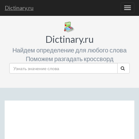
Dictinary.ru
Togg
navig
Dictinary.ru
Найдем определение для любого слова
Поможем разгадать кроссворд