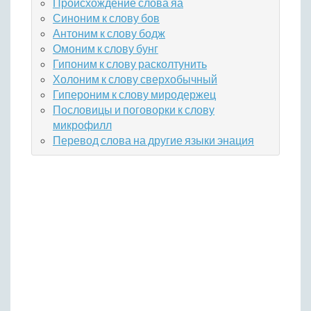
Происхождение слова яа
Синоним к слову бов
Антоним к слову бодж
Омоним к слову бунг
Гипоним к слову расколтунить
Холоним к слову сверхобычный
Гипероним к слову миродержец
Пословицы и поговорки к слову
микрофилл
Перевод слова на другие языки энация