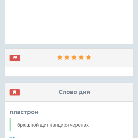
Слово дня
пластрон
брюшной щит панциря черепах