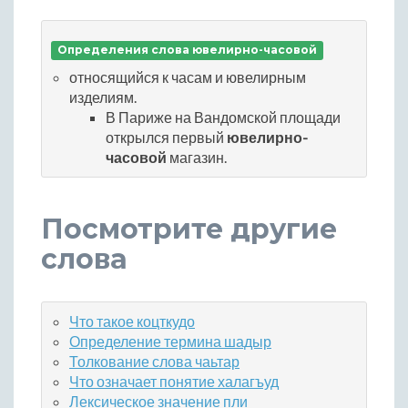
Определения слова ювелирно-часовой
относящийся к часам и ювелирным
изделиям.
В Париже на Вандомской площади
открылся первый
ювелирно-
часовой
магазин.
Посмотрите другие
слова
Что такое коцткудо
Определение термина шадыр
Толкование слова чаьтар
Что означает понятие халагъуд
Лексическое значение пли