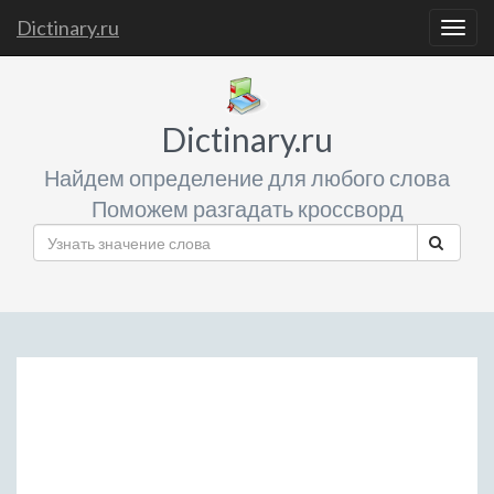
Dictinary.ru
Togg
navig
Dictinary.ru
Найдем определение для любого слова
Поможем разгадать кроссворд