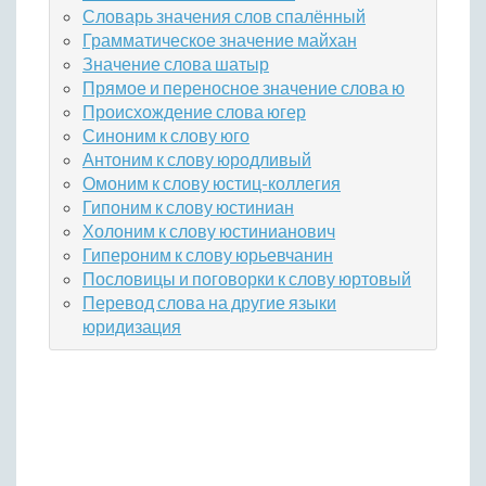
Словарь значения слов спалённый
Грамматическое значение майхан
Значение слова шатыр
Прямое и переносное значение слова ю
Происхождение слова югер
Синоним к слову юго
Антоним к слову юродливый
Омоним к слову юстиц-коллегия
Гипоним к слову юстиниан
Холоним к слову юстинианович
Гипероним к слову юрьевчанин
Пословицы и поговорки к слову юртовый
Перевод слова на другие языки
юридизация