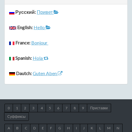
Русский:
Привет
English:
Hello
France:
Bonjour
Spanish:
Hola
Dautch:
Guten Aben
0
1
2
3
4
5
6
7
8
9
Приставки
Суффиксы
A
B
C
D
E
F
G
H
I
J
K
L
M
N