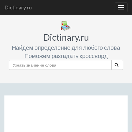
Dictinary.ru
Togg
navig
Dictinary.ru
Найдем определение для любого слова
Поможем разгадать кроссворд