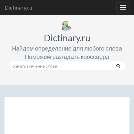
Dictinary.ru
Togg
navig
Dictinary.ru
Найдем определение для любого слова
Поможем разгадать кроссворд