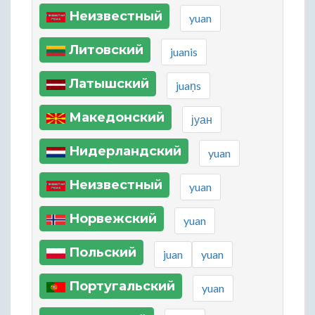
Неизвестный
yuan
Литовский
juanis
Латышский
juaņs
Македонский
јуан
Нидерландский
yuan
Неизвестный
yuan
Норвежский
yuan
Польский
juan
yuan
Португальский
yuan