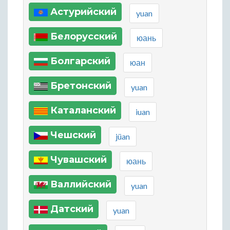
Астурийский
yuan
Белорусский
юань
Болгарский
юан
Бретонский
yuan
Каталанский
iuan
Чешский
jüan
Чувашский
юань
Валлийский
yuan
Датский
yuan