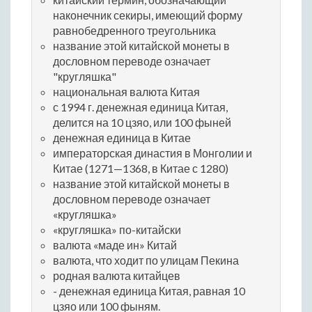
наконечник секиры, имеющий форму
равнобедренного треугольника
название этой китайской монеты в
дословном переводе означает
"кругляшка"
национальная валюта Китая
с 1994 г. денежная единица Китая,
делится на 10 цзяо, или 100 фыней
денежная единица в Китае
императорская династия в Монголии и
Китае (1271—1368, в Китае с 1280)
название этой китайской монеты в
дословном переводе означает
«кругляшка»
«кругляшка» по-китайски
валюта «маде ин» Китай
валюта, что ходит по улицам Пекина
родная валюта китайцев
- денежная единица Китая, равная 10
цзяо или 100 фыням.