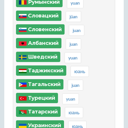
Румынский
yuan
Словацкий
jüan
Словенский
juan
Албанский
juan
Шведский
yuan
Таджикский
юань
Тагальский
juan
Турецкий
yuan
Татарский
юань
Украинский
юань