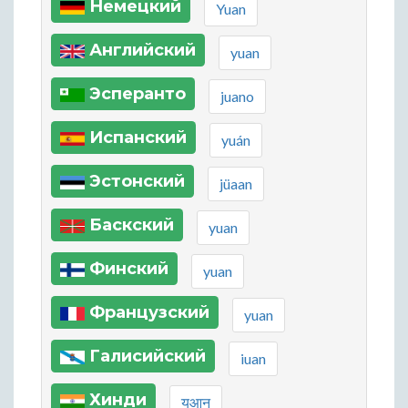
Немецкий
Yuan
Английский
yuan
Эсперанто
juano
Испанский
yuán
Эстонский
jüaan
Баскский
yuan
Финский
yuan
Французский
yuan
Галисийский
iuan
Хинди
युआन