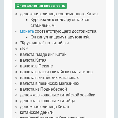
Определения слова юань
денежная единица современного Китая.
Курс
юаня
к доллару остаётся
стабильным.
монета
соответствующего достоинства.
Он кинул нищему пару
юаней
.
"Кругляшка" по-китайски
cNY
валюта "маде ин" Китай
валюта Китая
валюта в Пекине
валюта в кассах китайских магазинов
валюта в китайских магазинах
валюта в пекинских магазинах
валюта из Поднебесной
денежка в кошельке китайской хозяйки
денежка в кошельке китайца
денежная единица Китая
китайские деньги
китайский термин, обозначающий