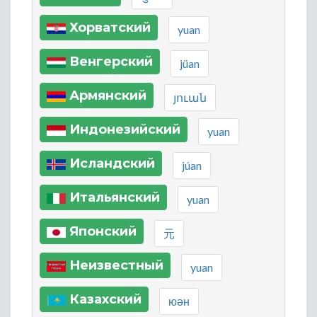
Хорватский
yuan
Венгерский
jüan
Армянский
յուան
Индонезийский
yuan
Исландский
júan
Итальянский
yuan
Японский
元
Неизвестный
yuan
Казахский
юән