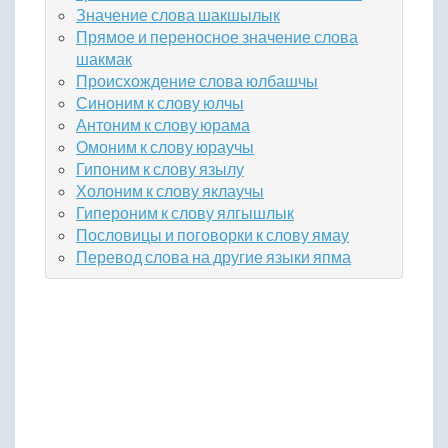
Значение слова шакшылык
Прямое и переносное значение слова
шакмак
Происхождение слова юлбашчы
Синоним к слову юлчы
Антоним к слову юрама
Омоним к слову юраучы
Гипоним к слову язылу
Холоним к слову яклаучы
Гипероним к слову ялгышлык
Пословицы и поговорки к слову ямау
Перевод слова на другие языки япма