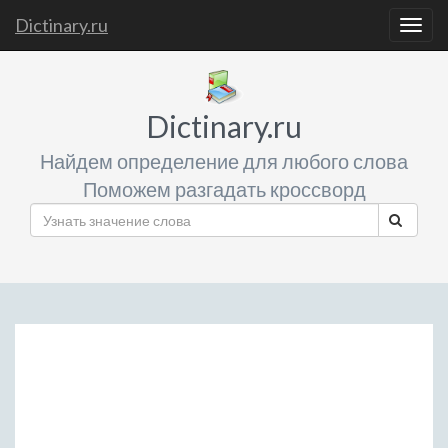
Dictinary.ru
Togg
navig
Dictinary.ru
Найдем определение для любого слова
Поможем разгадать кроссворд