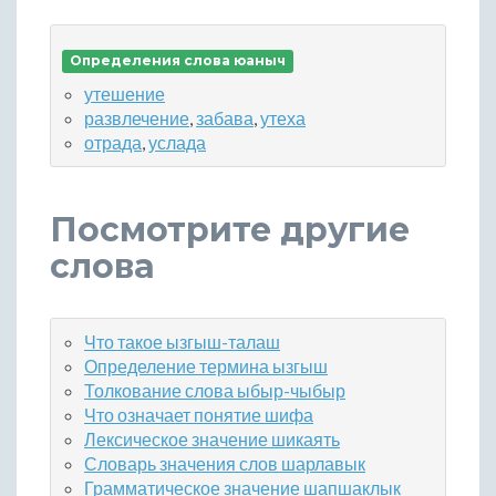
Определения слова юаныч
утешение
развлечение
,
забава
,
утеха
отрада
,
услада
Посмотрите другие
слова
Что такое ызгыш-талаш
Определение термина ызгыш
Толкование слова ыбыр-чыбыр
Что означает понятие шифа
Лексическое значение шикаять
Словарь значения слов шарлавык
Грамматическое значение шапшаклык