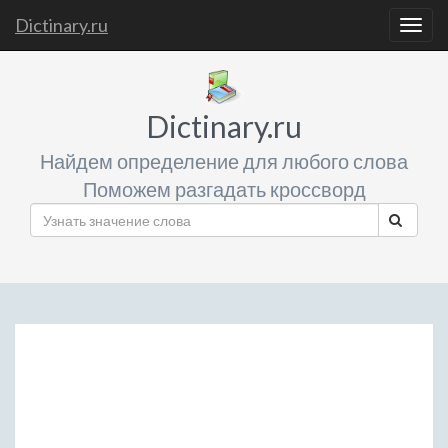
Dictinary.ru
Togg
navig
Dictinary.ru
Найдем определение для любого слова
Поможем разгадать кроссворд