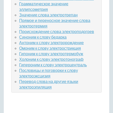
Грамматическое значение
эллипсометрия
Значение слова электротрепан
Прямое и переносное значение слова
электротермия
Происхождение слова электроподогрев
Синоним к слову бедарка
Антоним к слову электророждение
Омоним к слову электрострикция
Гипоним к слову электротермобуж
Холоним к слову электротонограф
Гипероним к слову электроцентраль
Пословицы и поговорки к слову
электроэксцизия
Перевод слова на другие языки
электроэпиляция