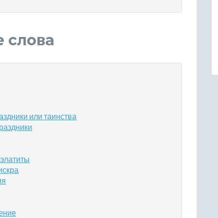
е слова
аздники или таинства
праздники
 элатиты
искра
ия
щение