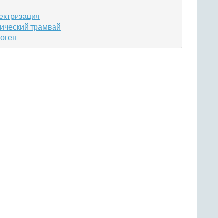
лектризация
рический трамвай
роген