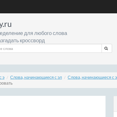
y.ru
еделение для любого слова
згадать кроссворд
с э
Слова, начинающиеся с эл
Слова, начинающиеся с 
ровать