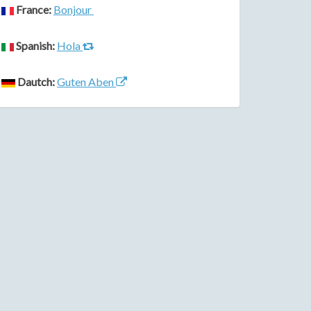
France:
Bonjour
Spanish:
Hola
Dautch:
Guten Aben