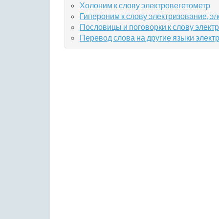
Холоним к слову электровегетометр
Гипероним к слову электризование, э
Пословицы и поговорки к слову элект
Перевод слова на другие языки элект