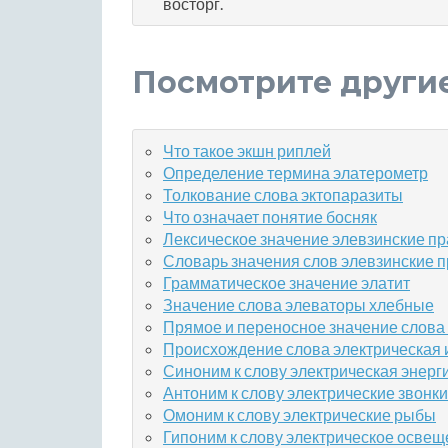
восторг.
Посмотрите други
Что такое экшн риплей
Определение термина элатерометр
Толкование слова эктопаразиты
Что означает понятие босняк
Лексическое значение элевзинские пр
Словарь значения слов элевзинские 
Грамматическое значение элатит
Значение слова элеваторы хлебные
Прямое и переносное значение слова
Происхождение слова электрическая 
Синоним к слову электрическая энерг
Антоним к слову электрические звонки
Омоним к слову электрические рыбы
Гипоним к слову электрическое осве