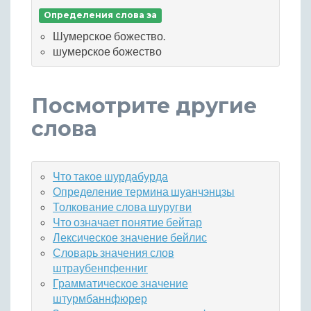
Определения слова эа
Шумерское божество.
шумерское божество
Посмотрите другие
слова
Что такое шурдабурда
Определение термина шуанчэнцзы
Толкование слова шуругви
Что означает понятие бейтар
Лексическое значение бейлис
Словарь значения слов
штраубенпфенниг
Грамматическое значение
штурмбаннфюрер