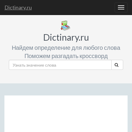
Dictinary.ru
Togg
navig
Dictinary.ru
Найдем определение для любого слова
Поможем разгадать кроссворд