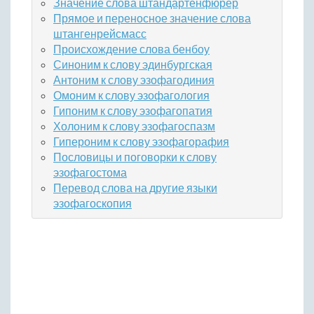
Значение слова штандартенфюрер
Прямое и переносное значение слова
штангенрейсмасс
Происхождение слова бенбоу
Синоним к слову эдинбургская
Антоним к слову эзофагодиния
Омоним к слову эзофагология
Гипоним к слову эзофагопатия
Холоним к слову эзофагоспазм
Гипероним к слову эзофагорафия
Пословицы и поговорки к слову
эзофагостома
Перевод слова на другие языки
эзофагоскопия