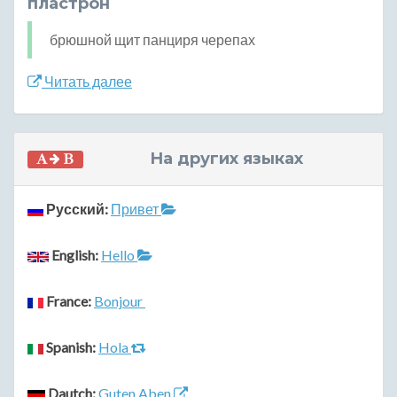
пластрон
брюшной щит панциря черепах
Читать далее
На других языках
Русский:
Привет
English:
Hello
France:
Bonjour
Spanish:
Hola
Dautch:
Guten Aben