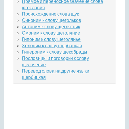
Прямое и переносное значение слова
югославия
Происхождение слова щук
Синоним к слову щегольков
Антоним к слову щеглятник
Омоним к слову щеголяние
Гипоним к слову щеголянье
Холоним к слову щербацкая
Гипероним к слову щекобрады
Пословицы и поговорки к слову
щелочение
Перевод слова на другие языки
щербицкая