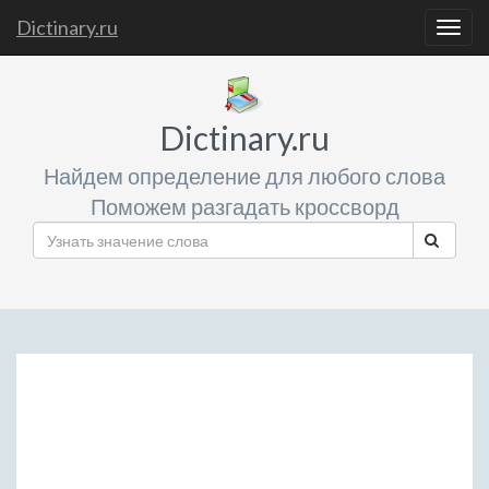
Dictinary.ru
Togg
navig
Dictinary.ru
Найдем определение для любого слова
Поможем разгадать кроссворд