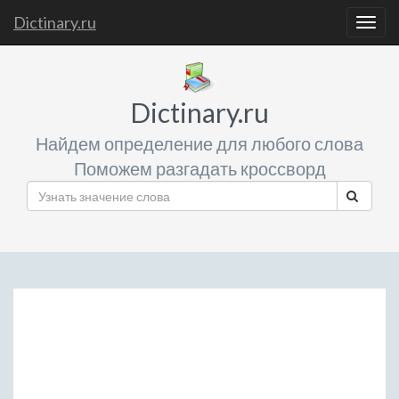
Dictinary.ru
Togg
navig
Dictinary.ru
Найдем определение для любого слова
Поможем разгадать кроссворд