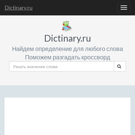
Dictinary.ru
Togg
navig
Dictinary.ru
Найдем определение для любого слова
Поможем разгадать кроссворд