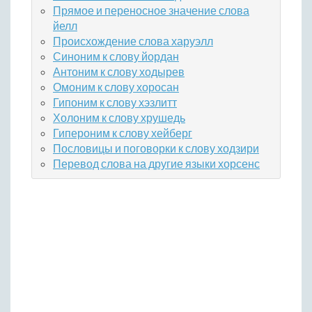
Прямое и переносное значение слова
йелл
Происхождение слова харуэлл
Синоним к слову йордан
Антоним к слову ходырев
Омоним к слову хоросан
Гипоним к слову хэзлитт
Холоним к слову хрушедь
Гипероним к слову хейберг
Пословицы и поговорки к слову ходзири
Перевод слова на другие языки хорсенс