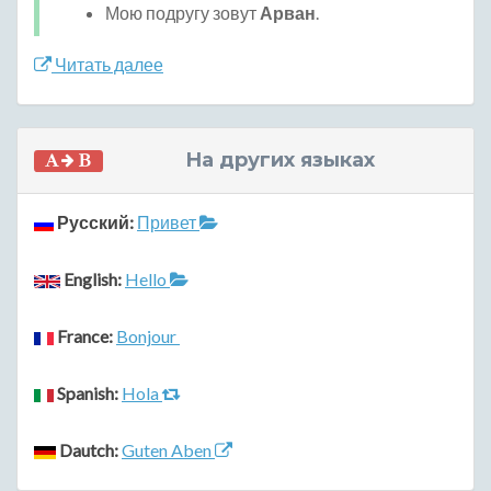
Мою подругу зовут
Арван
.
Читать далее
На других языках
Русский:
Привет
English:
Hello
France:
Bonjour
Spanish:
Hola
Dautch:
Guten Aben