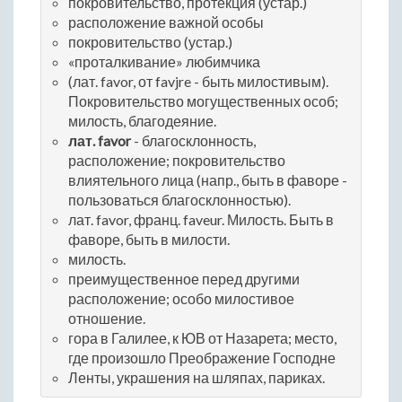
покровительство, протекция (устар.)
расположение важной особы
покровительство (устар.)
«проталкивание» любимчика
(лат. favor, от favjre - быть милостивым).
Покровительство могущественных особ;
милость, благодеяние.
лат. favor
- благосклонность,
расположение; покровительство
влиятельного лица (напр., быть в фаворе -
пользоваться благосклонностью).
лат. favor, франц. faveur. Милость. Быть в
фаворе, быть в милости.
милость.
преимущественное перед другими
расположение; особо милостивое
отношение.
гора в Галилее, к ЮВ от Назарета; место,
где произошло Преображение Господне
Ленты, украшения на шляпах, париках.