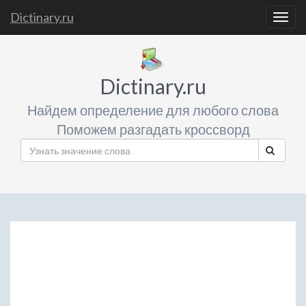
Dictinary.ru
Togg
navig
Dictinary.ru
Найдем определение для любого слова
Поможем разгадать кроссворд