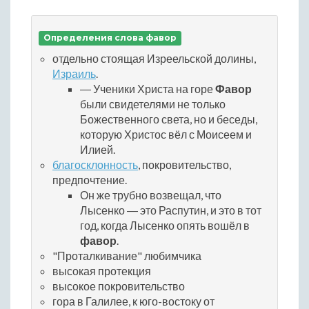
Определения слова фавор
отдельно стоящая Изреельской долины,
Израиль
.
― Ученики Христа на горе
Фавор
были свидетелями не только
Божественного света, но и беседы,
которую Христос вёл с Моисеем и
Илией.
благосклонность
, покровительство,
предпочтение.
Он же трубно возвещал, что
Лысенко ― это Распутин, и это в тот
год, когда Лысенко опять вошёл в
фавор
.
"Проталкивание" любимчика
высокая протекция
высокое покровительство
гора в Галилее, к юго-востоку от