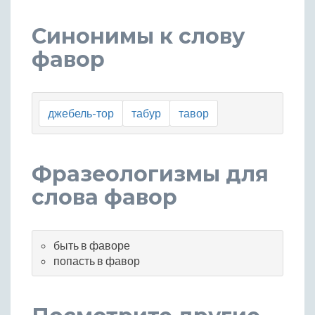
Синонимы к слову
фавор
джебель-тор
табур
тавор
Фразеологизмы для
слова фавор
быть в фаворе
попасть в фавор