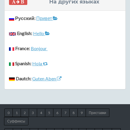
На других языках
Русский:
Привет
English:
Hello
France:
Bonjour
Spanish:
Hola
Dautch:
Guten Aben
0
1
2
3
4
5
6
7
8
9
Приставки
Суффиксы