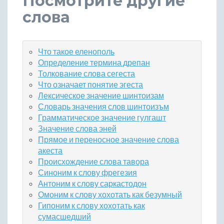
Посмотрите другие
слова
Что такое еленополь
Определение термина дрепан
Толкование слова сегеста
Что означает понятие эгеста
Лексическое значение шинтоизам
Словарь значения слов шинтоизъм
Грамматическое значение гулгашт
Значение слова эней
Прямое и переносное значение слова
акеста
Происхождение слова тавора
Синоним к слову фрегезия
Антоним к слову саркастодон
Омоним к слову хохотать как безумный
Гипоним к слову хохотать как
сумасшедший