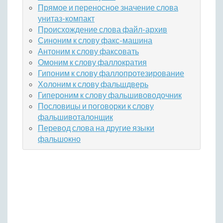
Прямое и переносное значение слова
унитаз-компакт
Происхождение слова файл-архив
Синоним к слову факс-машина
Антоним к слову факсовать
Омоним к слову фаллократия
Гипоним к слову фаллопротезирование
Холоним к слову фальшдверь
Гипероним к слову фальшивоводочник
Пословицы и поговорки к слову
фальшивоталонщик
Перевод слова на другие языки
фальшокно