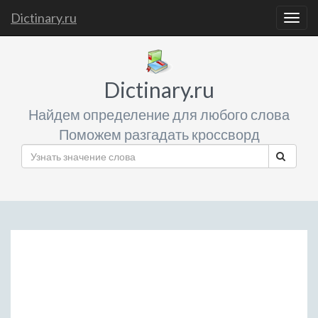
Dictinary.ru
Togg
navig
Dictinary.ru
Найдем определение для любого слова
Поможем разгадать кроссворд