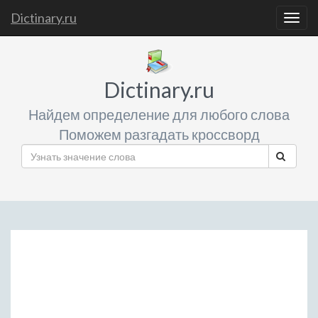
Dictinary.ru
Togg
navig
Dictinary.ru
Найдем определение для любого слова
Поможем разгадать кроссворд