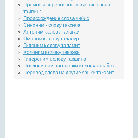
Прямое и переносное значение слова
тайпинг
Происхождение слова чибис
Синоним к слову таксила
Антоним к слову талагай
Омоним к слову талалур
Гипоним к слову таламит
Холоним к слову такояки
Гипероним к слову такшина
Пословицы и поговорки к слову талайот
Перевод слова на другие языки таковит