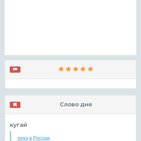
Слово дня
кугай
река
в
России
.