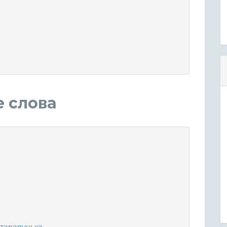
е слова
 тарапунька