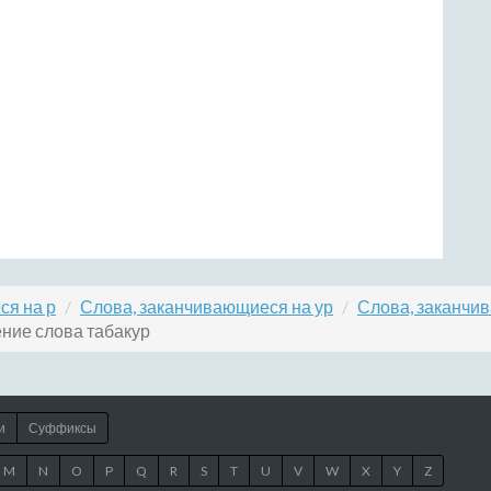
ся на р
Слова, заканчивающиеся на ур
Слова, заканчи
ние слова табакур
и
Суффиксы
M
N
O
P
Q
R
S
T
U
V
W
X
Y
Z