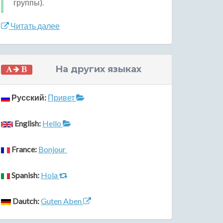
группы).
Читать далее
На других языках
Русский:
Привет
English:
Hello
France:
Bonjour
Spanish:
Hola
Dautch:
Guten Aben