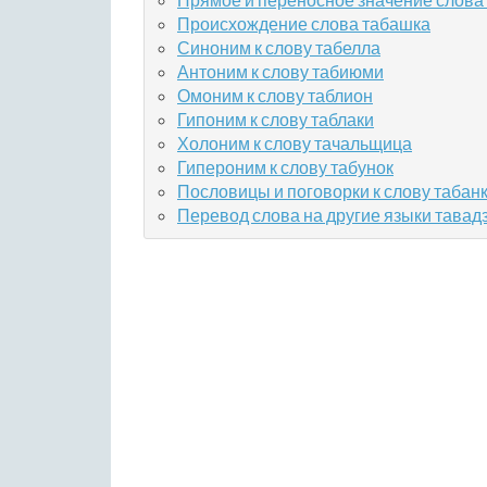
Происхождение слова табашка
Синоним к слову табелла
Антоним к слову табиюми
Омоним к слову таблион
Гипоним к слову таблаки
Холоним к слову тачальщица
Гипероним к слову табунок
Пословицы и поговорки к слову табан
Перевод слова на другие языки тавад