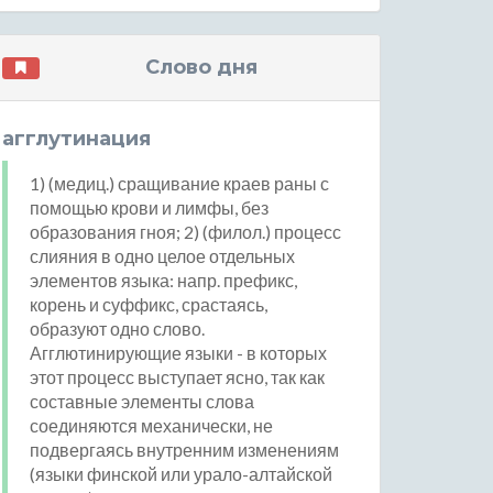
Слово дня
агглутинация
1) (медиц.) сращивание краев раны с
помощью крови и лимфы, без
образования гноя; 2) (филол.) процесс
слияния в одно целое отдельных
элементов языка: напр. префикс,
корень и суффикс, срастаясь,
образуют одно слово.
Агглютинирующие языки - в которых
этот процесс выступает ясно, так как
составные элементы слова
соединяются механически, не
подвергаясь внутренним изменениям
(языки финской или урало-алтайской