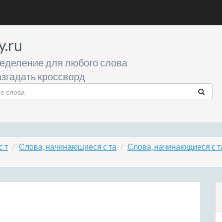
y.ru
еделение для любого слова
згадать кроссворд
 т
Слова, начинающиеся с та
Слова, начинающиеся с т