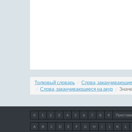
Толковый словарь
Слова, заканчивающие
Слова, заканчивающиеся на акур
Значе
0
1
2
3
4
5
6
7
8
9
Приставк
A
B
C
D
E
F
G
H
I
J
K
L