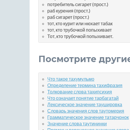
потребитель сигарет (прост.)
раб курения (прост.)
раб сигарет (прост.)
тот, кто курит или нюхает табак
тот, кто трубочкой попыхивает
Тот, кто трубочкой попыхивает.
Посмотрите други
Что такое тахумульмо
Определение термина тахифразия
Толкование слова тахипсихия
Что означает понятие тарбагатай
Лексическое значение таушировка
Словарь значения слов таутомерия
Грамматическое значение татарчонок
Значение слова таутининки
Прямое и переносное значение слова