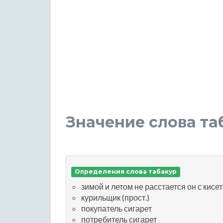
Значение слова та
Определения слова табакур
зимой и летом не расстается он с кисе
курильщик (прост.)
покупатель сигарет
потребитель сигарет