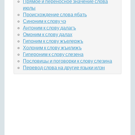
Прямое и переносное значение слова
июлы
Происхождение слова ябать
Синоним к слову чэ
Антоним к слову далагъ
Омоним к слову далах
Гипоним к слову жъелержъ
Холоним к слову жъилижъ
Гипероним к слову слезена
Пословицы и поговорки к слову слезина
Перевод слова на другие языки илэн