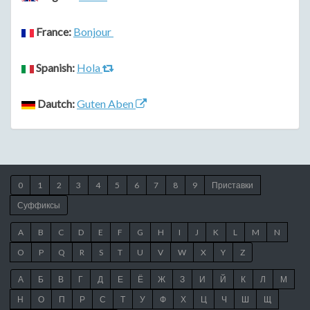
France:
Bonjour
Spanish:
Hola
Dautch:
Guten Aben
0
1
2
3
4
5
6
7
8
9
Приставки
Суффиксы
A
B
C
D
E
F
G
H
I
J
K
L
M
N
O
P
Q
R
S
T
U
V
W
X
Y
Z
А
Б
В
Г
Д
Е
Ё
Ж
З
И
Й
К
Л
М
Н
О
П
Р
С
Т
У
Ф
Х
Ц
Ч
Ш
Щ