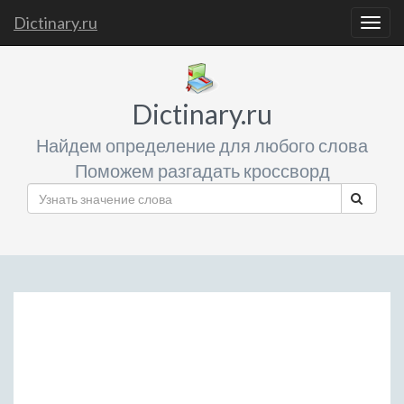
Dictinary.ru
Togg
navig
Dictinary.ru
Найдем определение для любого слова
Поможем разгадать кроссворд