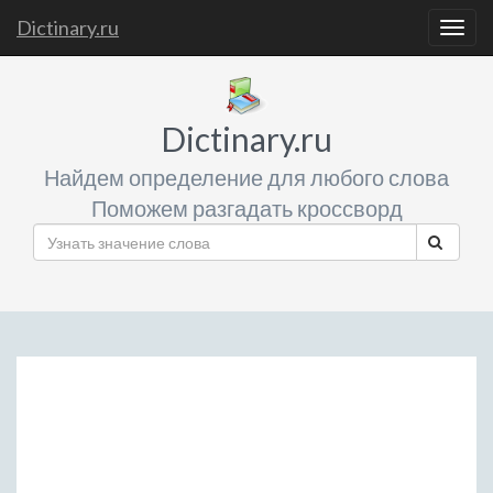
Dictinary.ru
Togg
navig
Dictinary.ru
Найдем определение для любого слова
Поможем разгадать кроссворд