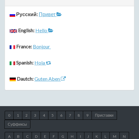
Русский:
Привет
English:
Hello
France:
Bonjour
Spanish:
Hola
Dautch:
Guten Aben
0
1
2
3
4
5
6
7
8
9
Приставки
Суффиксы
A
B
C
D
E
F
G
H
I
J
K
L
M
N