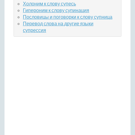
Холоним к слову супесь
Гипероним к слову супинация
Пословицы и поговорки к слову супница
Перевод слова на другие языки
супрессия