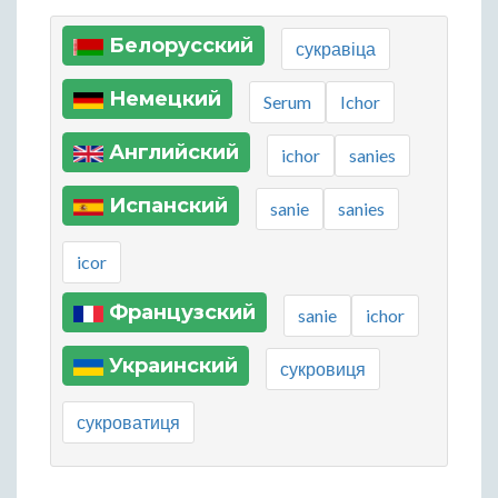
Белорусский
сукравіца
Немецкий
Serum
Ichor
Английский
ichor
sanies
Испанский
sanie
sanies
icor
Французский
sanie
ichor
Украинский
сукровиця
сукроватиця