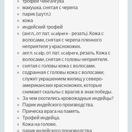
трофей Чингачгука
макушка, снятая с черепа
парик (шутл.)
кожа
индейский трофей
(англ., от лат. scalpere - резать). Кожа с
волосами, снятая с черепа пленного
неприятеля у краснокожих.
англ. scalp, от лат. scalpere, резать. Кожа с
волосами, снятая с головы неприятеля.
снятая с головы кожа с волосами.
содранная с головы кожа с волосами;
служит украшением жилищ у северо-
американских краснокожих, которые
снимают скальпы с врагов в знак победы.
За чем охотились кровожадные индейцы?
Парик индейского производства.
Прическа врага на память.
Трофей индейца.
Кожа на голове.
парик индейского производства