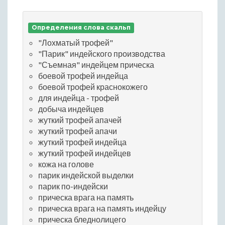
Определения слова скальп
"Лохматый трофей"
"Парик" индейского производства
"Съемная" индейцем прическа
боевой трофей индейца
боевой трофей краснокожего
для индейца - трофей
добыча индейцев
жуткий трофей апачей
жуткий трофей апачи
жуткий трофей индейца
жуткий трофей индейцев
кожа на голове
парик индейской выделки
парик по-индейски
прическа врага на память
прическа врага на память индейцу
прическа бледнолицего