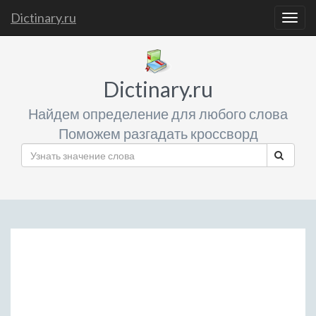
Dictinary.ru
Togg
navig
Dictinary.ru
Найдем определение для любого слова
Поможем разгадать кроссворд