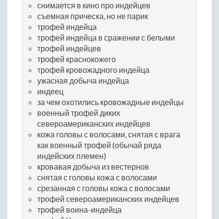
снимается в кино про индейцев
съемная прическа, но не парик
трофей индейца
трофей индейца в сражении с белыми
трофей индейцев
трофей краснокожего
трофей кровожадного индейца
ужасная добыча индейца
индеец
за чем охотились кровожадные индейцы
военный трофей диких
североамериканских индейцев
кожа головы с волосами, снятая с врага
как военный трофей (обычай ряда
индейских племен)
кровавая добыча из вестернов
снятая с головы кожа с волосами
срезанная с головы кожа с волосами
трофей североамериканских индейцев
трофей воина-индейца