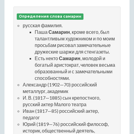
Определения слова самарин
русская фамилия.
Паша
Самарин
, кроме всего, был
талантливым художником и по моим
просьбам рисовал замечательные
дружеские шаржи для стенгазеты.
Есть некто
Самарин
, молодой и
богатый аристократ, человек весьма
образованный и с замечательными
способностями.
Александр (1902—70) российский
металлург, академик
И. В. (1817—1885) сын крепостного,
русский актер Малого театра
Иван (1817—85) российский актер,
педагог
Юрий (1819—76) российский философ,
историк, общественный деятель,