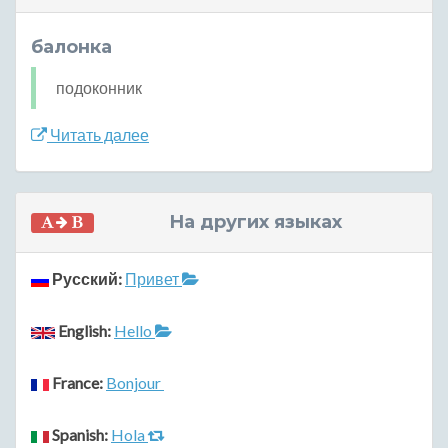
балонка
подоконник
Читать далее
На других языках
Русский:
Привет
English:
Hello
France:
Bonjour
Spanish:
Hola