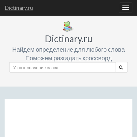
Dictinary.ru
Togg
navig
Dictinary.ru
Найдем определение для любого слова
Поможем разгадать кроссворд