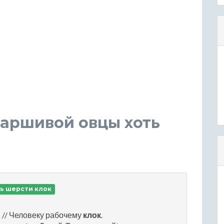
паршивой овцы хоть
ь шерсти клок
и
// Человеку рабочему
клок
.