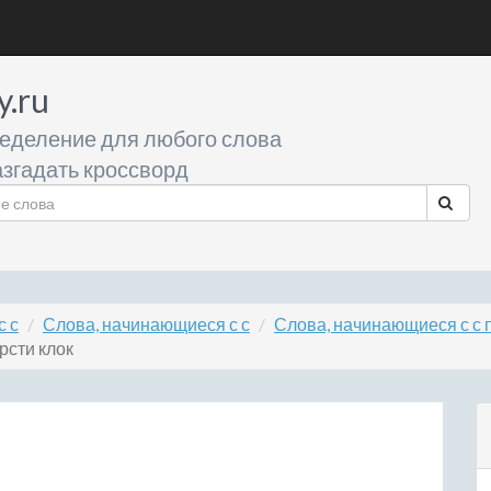
y.ru
еделение для любого слова
згадать кроссворд
с с
Слова, начинающиеся с с
Слова, начинающиеся с с 
рсти клок