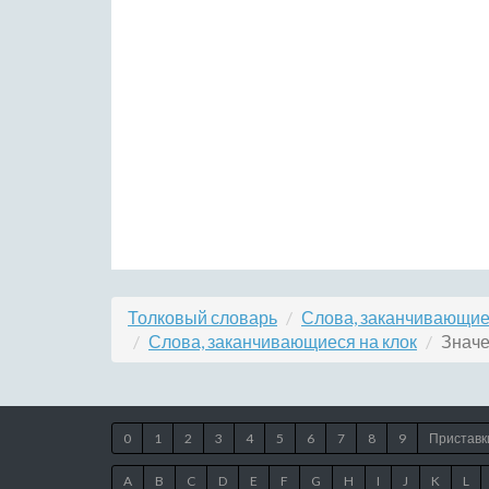
Толковый словарь
Слова, заканчивающиес
Слова, заканчивающиеся на клок
Значе
0
1
2
3
4
5
6
7
8
9
Приставк
A
B
C
D
E
F
G
H
I
J
K
L