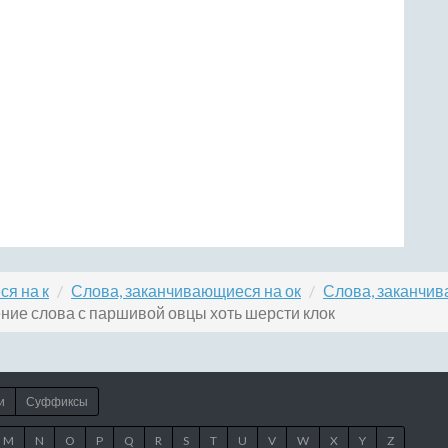
я на к
Слова, заканчивающиеся на ок
Слова, заканчив
ние слова с паршивой овцы хоть шерсти клок
и
Суффиксы
M
N
O
P
Q
R
S
T
U
V
W
X
Y
Z