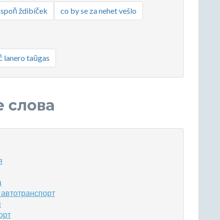
aspoň ždibíček
co by se za nehet vešlo
ĉ lanero taŭgas
е слова
я
а
 автотранспорт
я
орт