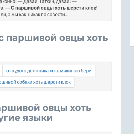
аконно! ― Давай, Таткин, давай! ―
са. ―
С паршивой овцы хоть шерсти клок
!
али, а мы как-никак по совести…
с паршивой овцы хоть
от худого должника хоть мякиною бери
ршивой собаки хоть шерсти клок
аршивой овцы хоть
угие языки