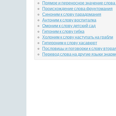
Прямое и переносное значение слова
Происхождение слова фрунтомания
Синоним к слову парадомания
Антоним к слову воспиталка
Омоним к слову детский сад
Гипоним к слову гибка
Холоним к слову наступать на грабли
Гипероним к слову хасавюрт
Пословицы и поговорки к слову втора
Перевод слова на другие языки энар