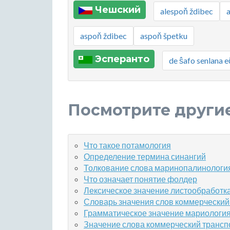
Чешский
alespoň ždibec
aspoň ždibec
aspoň špetku
Эсперанто
de ŝafo senlana e
Посмотрите други
Что такое потамология
Определение термина синангий
Толкование слова маринопалинологи
Что означает понятие фолдер
Лексическое значение листообработк
Словарь значения слов коммерческий
Грамматическое значение мариологи
Значение слова коммерческий трансп