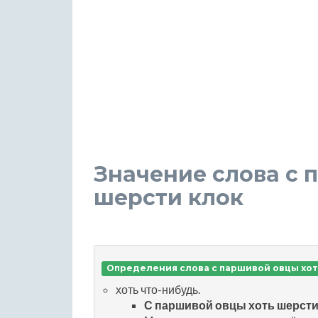
Значение слова с 
шерсти клок
Определения слова с паршивой овцы хот
хоть что-нибудь.
С паршивой овцы хоть шерст