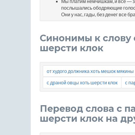
Мы платим немчишкам, и всё ― з
послышались ободряющие голо
Они у нас, гады, без денег все бр
Синонимы к слову 
шерсти клок
от худого должника хоть мешок мякины
с драной овцы хоть шерсти клок
с па
Перевод слова с п
шерсти клок на др