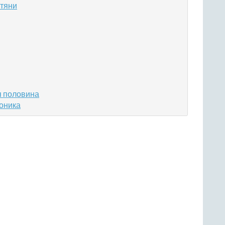
 тяни
я половина
моника