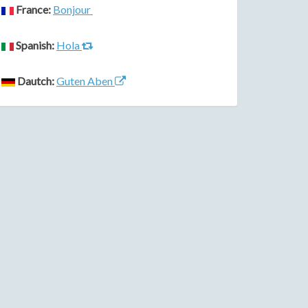
France:
Bonjour
Spanish:
Hola
Dautch:
Guten Aben