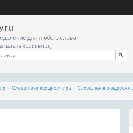
y.ru
еделение для любого слова
згадать кроссворд
с р
Слова, начинающиеся с ра
Слова, начинающиеся с 