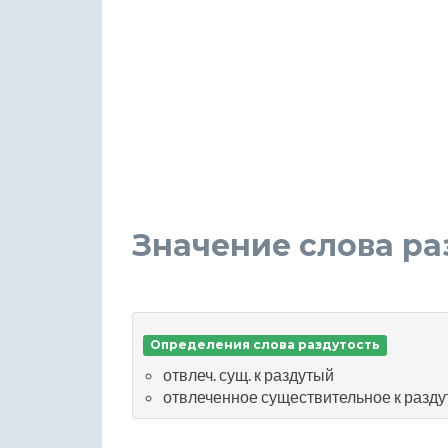
Значение слова ра
Определения слова раздутость
отвлеч. сущ. к раздутый
отвлеченное существительное к разд