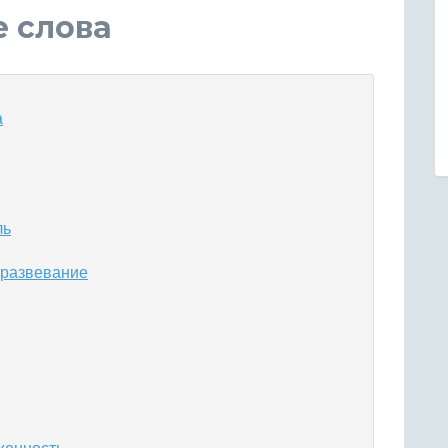
е слова
а
ль
 развевание
женность