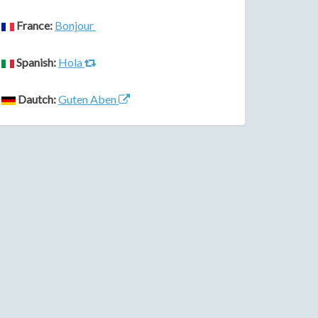
France:
Bonjour
Spanish:
Hola
Dautch:
Guten Aben