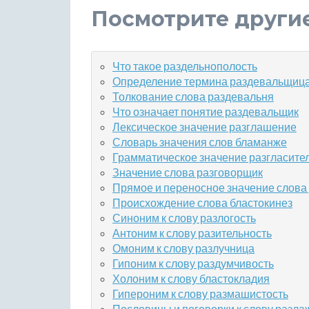
Посмотрите други
Что такое раздельнополость
Определение термина раздевальщиц
Толкование слова раздевальня
Что означает понятие раздевальщик
Лексическое значение разглашение
Словарь значения слов бламанже
Грамматическое значение разгласите
Значение слова разговорщик
Прямое и переносное значение слова
Происхождение слова бластокинез
Синоним к слову разлогость
Антоним к слову разительность
Омоним к слову разлучница
Гипоним к слову раздумчивость
Холоним к слову бластокладия
Гипероним к слову размашистость
Пословицы и поговорки к слову разла