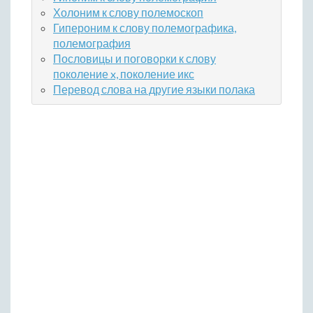
Холоним к слову полемоскоп
Гипероним к слову полемографика,
полемография
Пословицы и поговорки к слову
поколение x, поколение икс
Перевод слова на другие языки полака