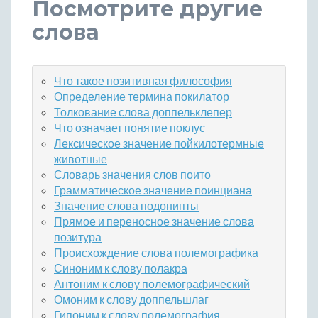
Посмотрите другие
слова
Что такое позитивная философия
Определение термина покилатор
Толкование слова доппельклепер
Что означает понятие поклус
Лексическое значение пойкилотермные
животные
Словарь значения слов поито
Грамматическое значение поинциана
Значение слова подонипты
Прямое и переносное значение слова
позитура
Происхождение слова полемографика
Синоним к слову полакра
Антоним к слову полемографический
Омоним к слову доппельшлаг
Гипоним к слову полемография