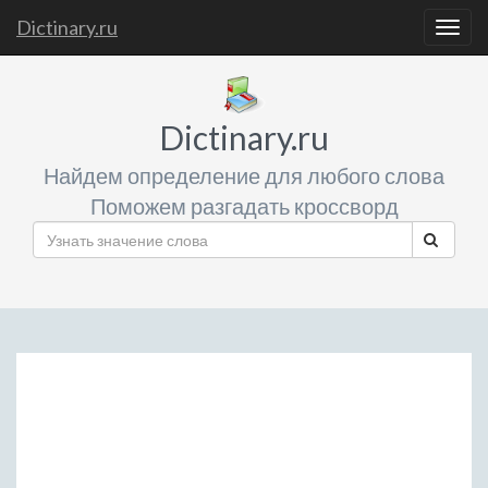
Dictinary.ru
Togg
navig
Dictinary.ru
Найдем определение для любого слова
Поможем разгадать кроссворд