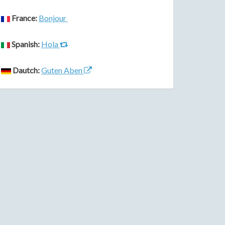
France:
Bonjour
Spanish:
Hola
Dautch:
Guten Aben