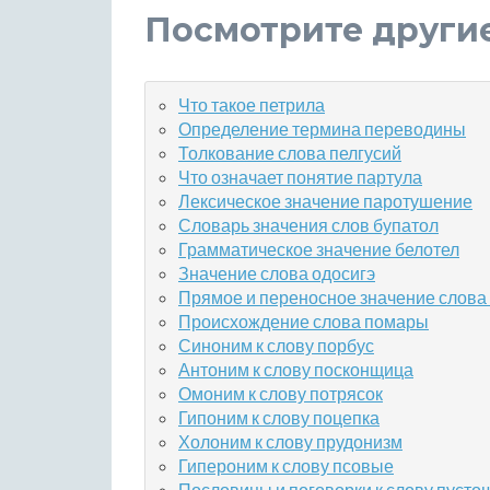
Посмотрите други
Что такое петрила
Определение термина переводины
Толкование слова пелгусий
Что означает понятие партула
Лексическое значение паротушение
Словарь значения слов бупатол
Грамматическое значение белотел
Значение слова одосигэ
Прямое и переносное значение слова
Происхождение слова помары
Синоним к слову порбус
Антоним к слову посконщица
Омоним к слову потрясок
Гипоним к слову поцепка
Холоним к слову прудонизм
Гипероним к слову псовые
Пословицы и поговорки к слову пусто