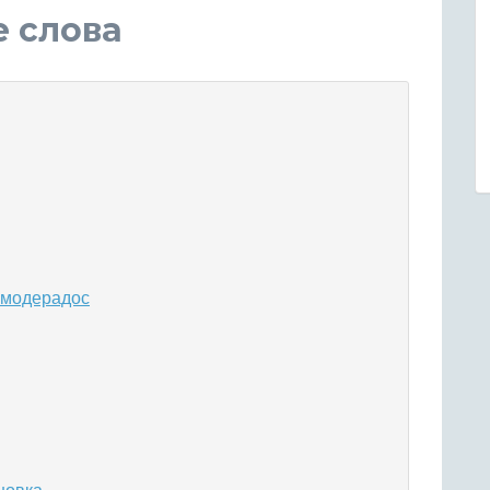
е слова
 модерадос
шовка