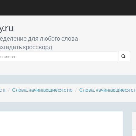
y.ru
еделение для любого слова
згадать кроссворд
с п
Слова, начинающиеся с по
Слова, начинающиеся с 