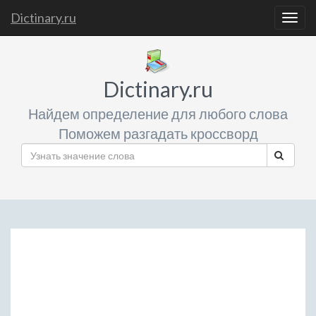
Dictinary.ru
Togg
navig
Dictinary.ru
Найдем определение для любого слова
Поможем разгадать кроссворд