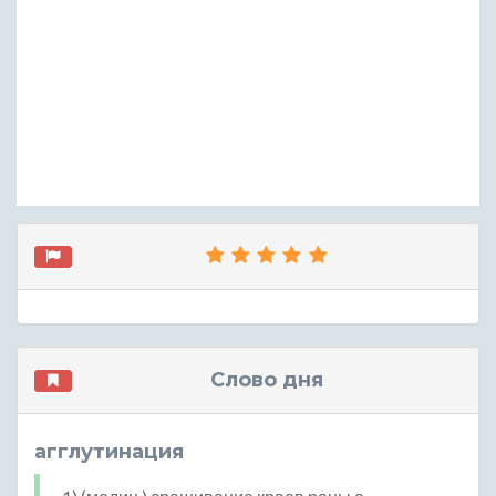
Слово дня
агглутинация