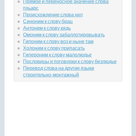
Прямое и переносное значение слова
пхьарс
Происхождение слова хил
Синоним к слову брац
Антоним к слову кядь
Омоним к слову забаллотировывать
Гипоним к слову воз и ныне там
Холоним к слову припасать
Гипероним к слову малолюдье
Пословицы и поговорки к слову безлюдье
Перевод слова на другие языки
строительно-монтажный