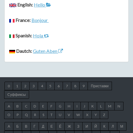
English:
Hello
France:
Bonjour
Spanish:
Hola
Dautch:
Guten Aben
0
1
2
3
4
5
6
7
8
9
Приставки
Суффиксы
A
B
C
D
E
F
G
H
I
J
K
L
M
N
O
P
Q
R
S
T
U
V
W
X
Y
Z
А
Б
В
Г
Д
Е
Ё
Ж
З
И
Й
К
Л
М