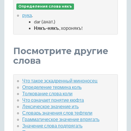
Определения слова някъ
рука
.
dar (анат.)
Някъ-някъ
, хоронякъ!
Посмотрите другие
слова
Что такое эскадренный миноносец
Определение термина коль
Толкование слова коли
Что означает понятие кюфта
Лексическое значение ить
Словарь значения слов тефтели
Грамматическое значение впрягать
Значение слова подпрягать