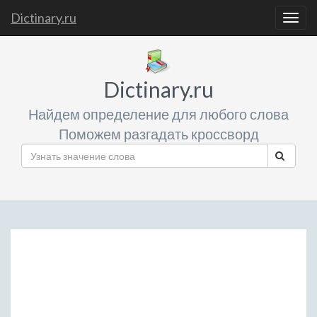
Dictinary.ru
Togg
navig
Dictinary.ru
Найдем определение для любого слова
Поможем разгадать кроссворд