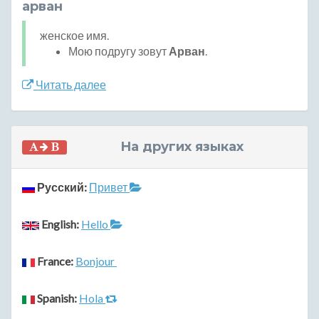
арван
женское имя.
Мою подругу зовут
Арван
.
Читать далее
На других языках
Русский:
Привет
English:
Hello
France:
Bonjour
Spanish:
Hola