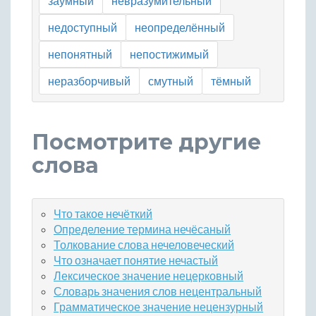
заумный
невразумительный
недоступный
неопределённый
непонятный
непостижимый
неразборчивый
смутный
тёмный
Посмотрите другие
слова
Что такое нечёткий
Определение термина нечёсаный
Толкование слова нечеловеческий
Что означает понятие нечастый
Лексическое значение нецерковный
Словарь значения слов нецентральный
Грамматическое значение нецензурный