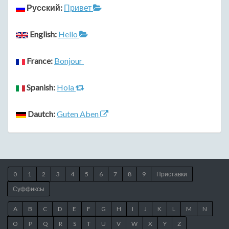
Русский:
Привет
English:
Hello
France:
Bonjour
Spanish:
Hola
Dautch:
Guten Aben
0
1
2
3
4
5
6
7
8
9
Приставки
Суффиксы
A
B
C
D
E
F
G
H
I
J
K
L
M
N
O
P
Q
R
S
T
U
V
W
X
Y
Z