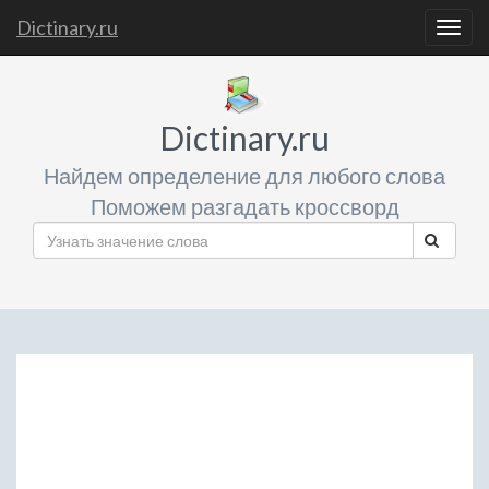
Dictinary.ru
Togg
navig
Dictinary.ru
Найдем определение для любого слова
Поможем разгадать кроссворд