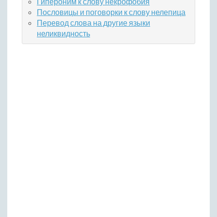
Гипероним к слову некрофобия
Пословицы и поговорки к слову нелепица
Перевод слова на другие языки
неликвидность