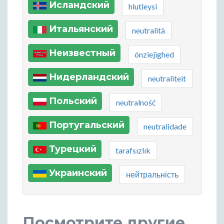
Исландский
hlutleysi
Итальянский
neutralità
Неизвестный
ónziejighed
Нидерландский
neutraliteit
Польский
neutralność
Португальский
neutralidade
Турецкий
tarafsızlık
Украинский
нейтральність
Посмотрите другие