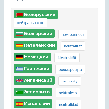
Белорусский
нейтральнасць
Болгарский
неутралност
Каталанский
neutralitat
Немецкий
Neutralität
Греческий
ουδετερότητα
Английский
neutrality
Эсперанто
neŭtraleco
Испанский
neutralidad