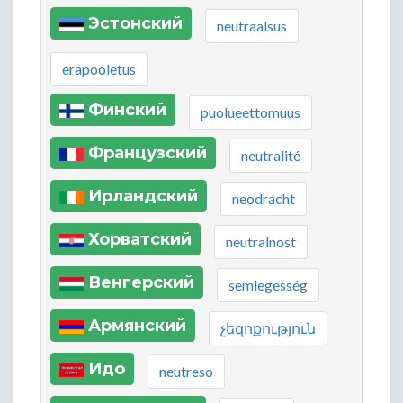
Эстонский
neutraalsus
erapooletus
Финский
puolueettomuus
Французский
neutralité
Ирландский
neodracht
Хорватский
neutralnost
Венгерский
semlegesség
Армянский
չեզոքություն
Идо
neutreso