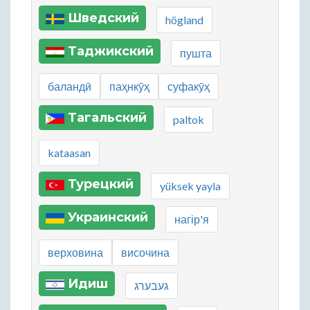
Шведский
högland
Таджикский
пушта
баландӣ
паҳнкӯҳ
суфакӯҳ
Тагальский
paltok
kataasan
Турецкий
yüksek yayla
Украинский
нагір'я
верховина
височина
Идиш
געבערג