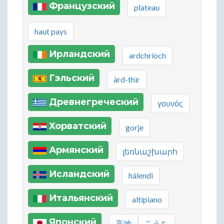
Французский
plateau
haut pays
Ирландский
ardchríoch
Гэльский
àrd-thìr
Древнегреческий
γουνός
Хорватский
gorje
Армянский
լեռնաշխարհ
Исландский
hálendi
Итальянский
altipiano
Японский
高地
こうち