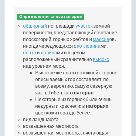
Определения слова нагорье
обширный
по площади
участок
земной
поверхности, представляющий сочетание
плоскогорий, горных хребтов и
массив
ов,
иногда чередующихся с
котловина
ми,
плато
и
долина
ми и в целом
расположенный сравнительно
высоко
над уровнем моря.
Высокое же плато по южной стороне
описываемых гор составляет, по
всему. вероятию, самую северную
часть Тибетского
нагорья
.
Некоторые из горянок были очень
недурны и краснели: в
нагорьях
цвет кожи гораздо белее.
вид ландшафта
возвышенная местность
возвышенная местность, сочетающая