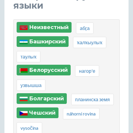
языки
Неизвестный
абӷа
Башкирский
ҡалҡыулыҡ
таулыҡ
Белорусский
нагор'е
узвышша
Болгарский
планинска земя
Чешский
náhorní rovina
vysočina