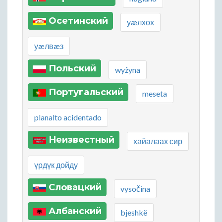
Осетинский
уæлхох
уæлвæз
Польский
wyżyna
Португальский
meseta
planalto acidentado
Неизвестный
хайалаах сир
үрдүк дойду
Словацкий
vysočina
Албанский
bjeshkë