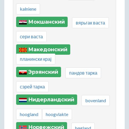
kalniene
Мокшанский
вярьгак васта
сери васта
Македонский
планински крај
Эрзянский
пандов тарка
сэрей тарка
Нидерландский
bovenland
hoogland
hoogvlakte
Норвежский
høgland