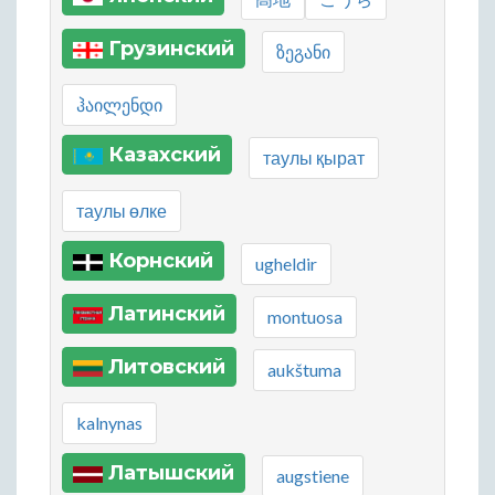
Грузинский
ზეგანი
ჰაილენდი
Казахский
таулы қырат
таулы өлке
Корнский
ugheldir
Латинский
montuosa
Литовский
aukštuma
kalnynas
Латышский
augstiene