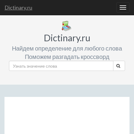
Dictinary.ru
Togg
navig
Dictinary.ru
Найдем определение для любого слова
Поможем разгадать кроссворд