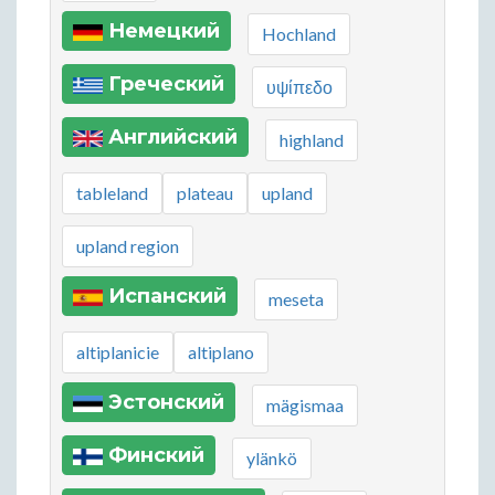
Немецкий
Hochland
Греческий
υψίπεδο
Английский
highland
tableland
plateau
upland
upland region
Испанский
meseta
altiplanicie
altiplano
Эстонский
mägismaa
Финский
ylänkö