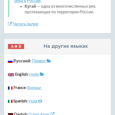
река
в
России
.
Кугай
— одна из многочисленных рек,
протекающих по территории России.
Читать далее
На других языках
Русский:
Привет
English:
Hello
France:
Bonjour
Spanish:
Hola
Dautch:
Guten Aben