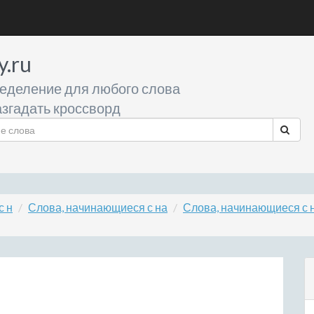
y.ru
еделение для любого слова
згадать кроссворд
с н
Слова, начинающиеся с на
Слова, начинающиеся с 