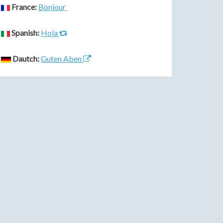
France:
Bonjour
Spanish:
Hola
Dautch:
Guten Aben