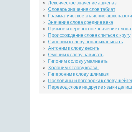
Лексическое значение ашкеназ
Словарь значения слов табиат
Грамматическое значение ашкеназск
Значение слова средние века
Прямое и переносное значение слова
Происхождение слова спиться с кругу
Синоним к слову понавыкапывать
Антоним к слову весить
Омоним к слову нависать
Гипоним к слову умаливать
Холоним к слову квази-
Гипероним к слову шлимазл
Пословицы и поговорки к слову шейге
Перевод слова на другие языки делиш