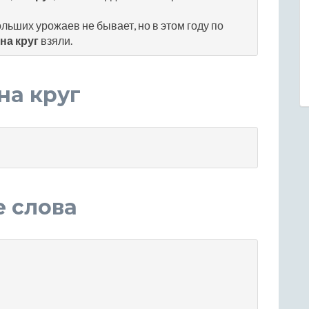
ьших урожаев не бывает, но в этом году по
на круг
взяли.
на круг
е слова