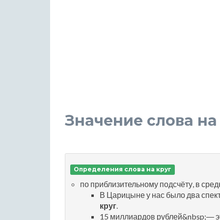
Значение слова на
Определения слова на круг
по приблизительному подсчёту, в сред
В Царицыне у нас было два спек
круг
.
15 миллиардов рублей&nbsp;― э