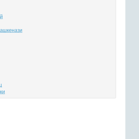
ий
 ашкенази
ц
ки