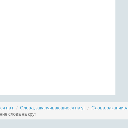
я на г
Слова, заканчивающиеся на уг
Слова, заканчив
ние слова на круг