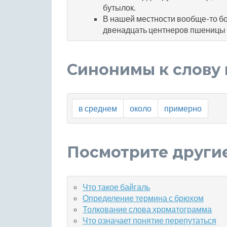
бутылок.
В нашей местности вообще-то бол
двенадцать центнеров пшеницы
Синонимы к слову 
в среднем
около
примерно
Посмотрите други
Что такое байгаль
Определение термина с брюхом
Толкование слова хроматограмма
Что означает понятие перепутаться