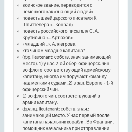
воинское звание, переводится с
немецкого как «знающий людей»
повесть швейцарского писателя К.
Шпиттелера «... Конрад»
повесть российского писателя С. А.
Крутилина «... Артюхов»
«младший ...», Аллегрова
кто чином младше капитана?
(фр. lieutenant; собств. знач. занимающий
место). 1) у нас 2-ой обер-офицерск. чин
во флоте, соответствующий армейскому
капитану; иногда им поручают команду
над мелкими судами. 2) в зап. Европе - 1-й
офицерский чин.
1) во флоте чин, соответствующий в
армии капитану.
франц. lieutenant; собств. знач.:
занимающий место. У нас первый после
капитана начальник корабля. Во Франции,
помощник начальника при отправлении