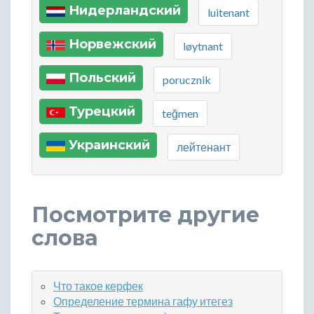
Нидерландский
luitenant
Норвежский
løytnant
Польский
porucznik
Турецкий
teğmen
Украинский
лейтенант
Посмотрите другие
слова
Что такое керфек
Определение термина гафу итегез