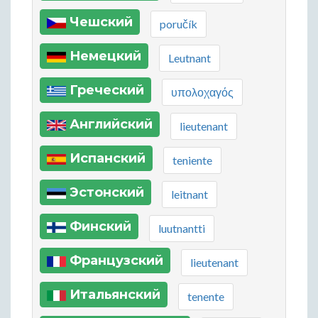
Чешский
poručík
Немецкий
Leutnant
Греческий
υπολοχαγός
Английский
lieutenant
Испанский
teniente
Эстонский
leitnant
Финский
luutnantti
Французский
lieutenant
Итальянский
tenente