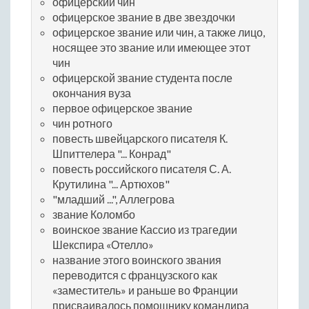
офицерский чин
офицерское звание в две звездочки
офицерское звание или чин, а также лицо,
носящее это звание или имеющее этот
чин
офицерской звание студента после
окончания вуза
первое офицерское звание
чин ротного
повесть швейцарского писателя К.
Шпиттелера "... Конрад"
повесть российского писателя С. А.
Крутилина "... Артюхов"
"младший ...", Аллегрова
звание Коломбо
воинское звание Кассио из трагедии
Шекспира «Отелло»
название этого воинского звания
переводится с французского как
«заместитель» и раньше во Франции
присваивалось помощнику командира