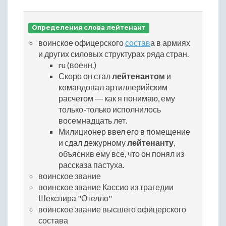
Определения слова лейтенант
воинское офицерского
состав
а в армиях
и других силовых структурах ряда стран.
ru (военн.)
Скоро он стал
лейтенантом
и
командовал артиллерийским
расчетом ― как я понимаю, ему
только-только исполнилось
восемнадцать лет.
Милиционер ввел его в помещение
и сдал дежурному
лейтенанту
,
объяснив ему все, что он понял из
рассказа пастуха.
воинское звание
воинское звание Кассио из трагедии
Шекспира "Отелло"
воинское звание высшего офицерского
состава