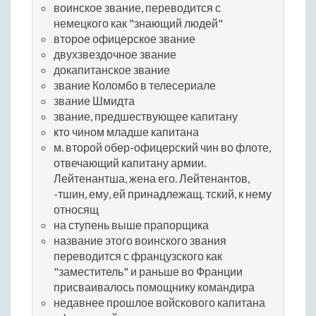
воинское звание, переводится с
немецкого как "знающий людей"
второе офицерское звание
двухзвездочное звание
докапитанское звание
звание Коломбо в телесериале
звание Шмидта
звание, предшествующее капитану
кто чином младше капитана
м. второй обер-офицерский чин во флоте,
отвечающий капитану армии.
Лейтенантша, жена его. Лейтенантов,
-тшин, ему, ей принадлежащ. тский, к нему
относящ
на ступень выше прапорщика
название этого воинского звания
переводится с французского как
"заместитель" и раньше во Франции
присваивалось помощнику командира
недавнее прошлое войскового капитана