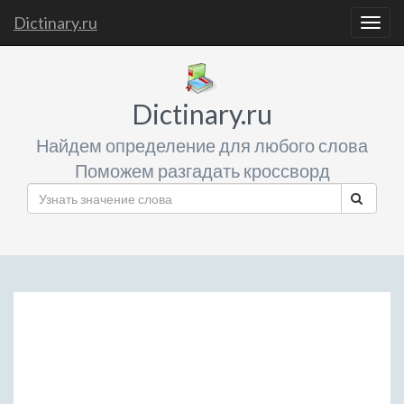
Dictinary.ru
Togg
navig
Dictinary.ru
Найдем определение для любого слова
Поможем разгадать кроссворд