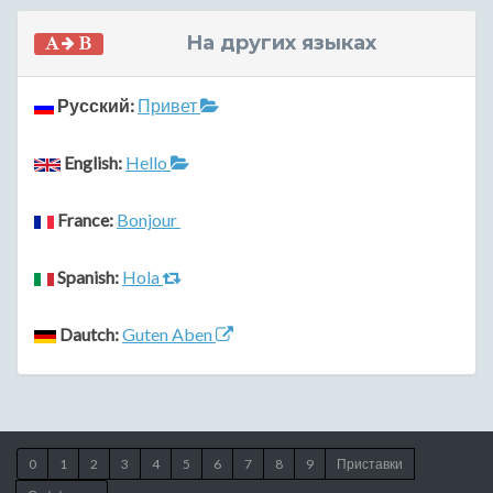
На других языках
Русский:
Привет
English:
Hello
France:
Bonjour
Spanish:
Hola
Dautch:
Guten Aben
0
1
2
3
4
5
6
7
8
9
Приставки