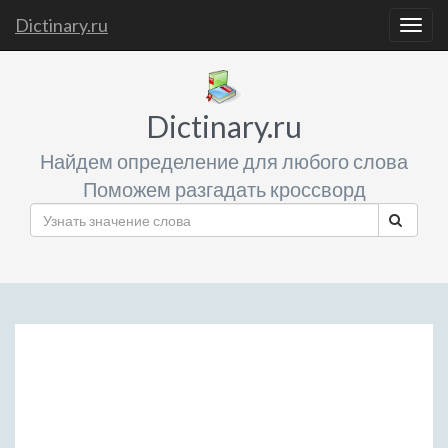
Dictinary.ru
Togg
navig
Dictinary.ru
Найдем определение для любого слова
Поможем разгадать кроссворд