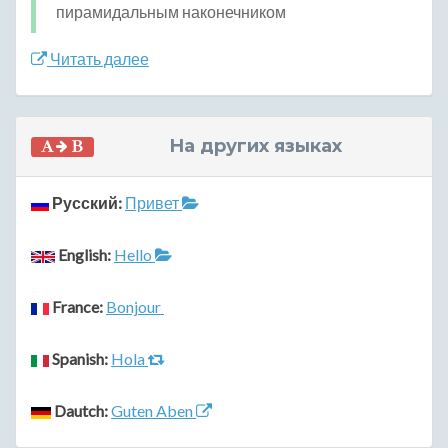
пирамидальным наконечником
Читать далее
На других языках
Русский:
Привет
English:
Hello
France:
Bonjour
Spanish:
Hola
Dautch:
Guten Aben