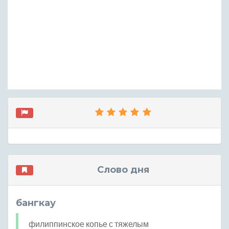
Слово дня
бангкау
филиппинское копье с тяжелым