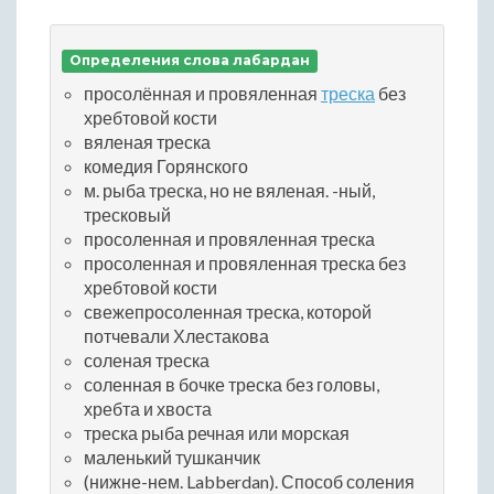
Определения слова лабардан
просолённая и провяленная
треска
без
хребтовой кости
вяленая треска
комедия Горянского
м. рыба треска, но не вяленая. -ный,
тресковый
просоленная и провяленная треска
просоленная и провяленная треска без
хребтовой кости
свежепросоленная треска, которой
потчевали Хлестакова
соленая треска
соленная в бочке треска без головы,
хребта и хвоста
треска рыба речная или морская
маленький тушканчик
(нижне-нем. Labberdan). Способ соления