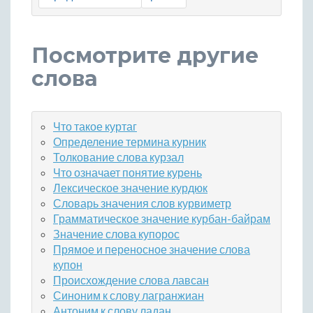
Посмотрите другие
слова
Что такое куртаг
Определение термина курник
Толкование слова курзал
Что означает понятие курень
Лексическое значение курдюк
Словарь значения слов курвиметр
Грамматическое значение курбан-байрам
Значение слова купорос
Прямое и переносное значение слова
купон
Происхождение слова лавсан
Синоним к слову лагранжиан
Антоним к слову ладан