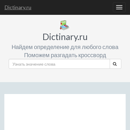
Dictinary.ru
Togg
navig
Dictinary.ru
Найдем определение для любого слова
Поможем разгадать кроссворд