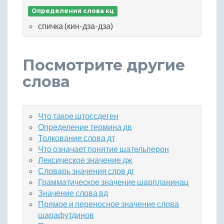
Определения слова кц
спичка (кин-дза-дза)
Посмотрите другие
слова
Что такое штоссдеген
Определение термина дв
Толкование слова дт
Что означает понятие шательперон
Лексическое значение дж
Словарь значения слов дг
Грамматическое значение шарпланинац
Значение слова вд
Прямое и переносное значение слова
шарафутдинов