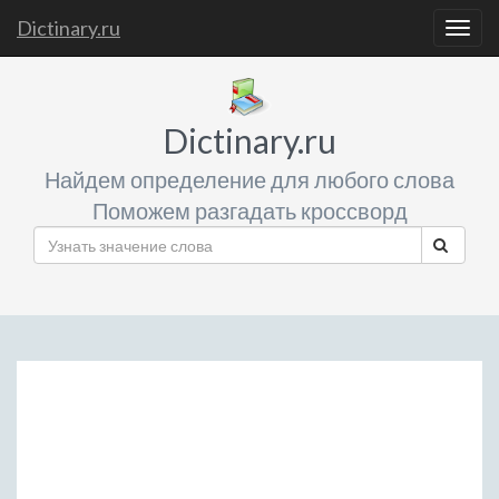
Dictinary.ru
Togg
navig
Dictinary.ru
Найдем определение для любого слова
Поможем разгадать кроссворд