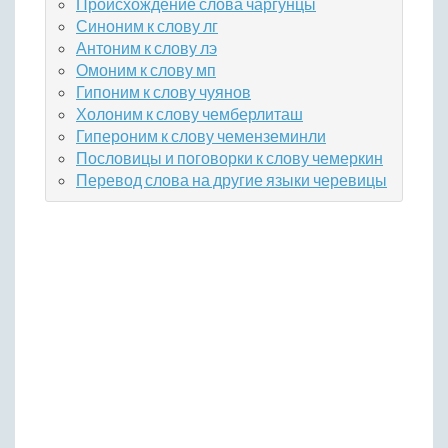
Происхождение слова чаргунцы
Синоним к слову лг
Антоним к слову лэ
Омоним к слову мп
Гипоним к слову чуянов
Холоним к слову чемберлиташ
Гипероним к слову чеменземинли
Пословицы и поговорки к слову чемеркин
Перевод слова на другие языки черевицы