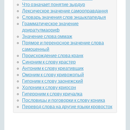
Что означает понятие зырдур
Лексическое значение самооправдання
Словарь значения слов энцыклапедыя
Грамматическое значение
доиратулмаориф
Значение слова оммаж
Прямое и переносное значение слова
самоценный
Происхождение слова кранк
Синоним к слову крастер
Антоним к слову креативщик
Омоним к слову кривожопый
Гипоним к слову заонежский
Холоним к слову криосон
Гипероним к слову кричалка
Пословицы и поговорки к слову коника
Перевод слова на другие языки кровосток