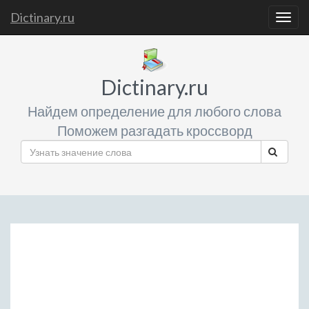
Dictinary.ru
Togg
navig
Dictinary.ru
Найдем определение для любого слова
Поможем разгадать кроссворд