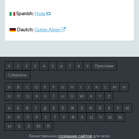
Spanish:
Hola
Dautch:
Guten Aben
0
1
2
3
4
5
6
7
8
9
Приставки
Суффиксы
A
B
C
D
E
F
G
H
I
J
K
L
M
N
O
P
Q
R
S
T
U
V
W
X
Y
Z
А
Б
В
Г
Д
Е
Ё
Ж
З
И
Й
К
Л
М
Н
О
П
Р
С
Т
У
Ф
Х
Ц
Ч
Ш
Щ
Ы
Ъ
Э
Ю
Я
Качественное
создание сайтов
для всех